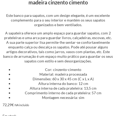
madeira cinzento cimento
Este banco para sapatos, com um design elegante, é um excelente
complemento para o seu interior e mantém os seus sapatos
organizados e bem ventilados.
A sapateira oferece um amplo espaço para guardar sapatos, com 2
prateleiras e uma arca para guardar livros, calçadeiras, escovas, etc.
A sua parte superior lisa permite-lhe sentar-se confortavelmente
enquanto calça ou descalça os sapatos. Pode até pousar alguns
artigos decorativos, tais como jarros, vasos com plantas, etc. Este
banco de arrumação é um espaço muito prático para guardar os seus
sapatos com estilo e sem desorganizações.
Cor: cinzento-cimento
Material: madeira processada
Dimensões: 60 x 30 x 45 cm (C x L x A)
Altura interna do banco: 12 cm
Altura interna de cada prateleira: 13,5 cm
Comprimento interno de cada prateleira: 57 cm
Montagem necessária: sim
72,29
€
IVA incluido
Em stock