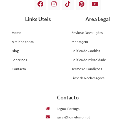
Links Úteis
Área Legal
Home
Envios e Devoluções
A minha conta
Montagem
Blog
Politica de Cookies
Sobre nós
Politica de Privacidade
Contacto
Termos e Condições
Livro de Reclamações
Contacto
Lagoa, Portugal
geral@homefusion.pt