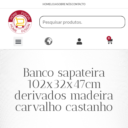
HOME
LOJA
SOBRE NÓS
CONTACTO
0
Banco sapateira
102x32x47cm
derivados madeira
carvalho castanho