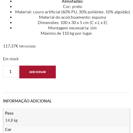
Almofadão:
Cor: preto
Material: couro artificial (60% PU, 30% poliéster, 10% algodão)
Material do acolchoamento: espuma
Dimensões: 100 x 30 x 5 cm (C x L x E)
Montagem necessária: sim
Máximo de 110 kg por lugar.
117,37
€
IVA incluido
Em stock
ADICIONAR
INFORMAÇÃO ADICIONAL
Peso
14,8 kg
Cor