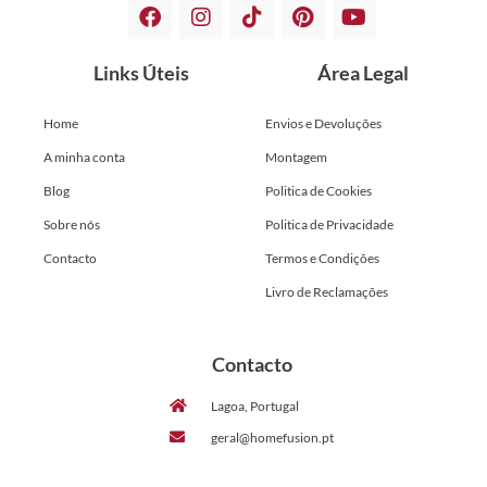
Links Úteis
Área Legal
Home
Envios e Devoluções
A minha conta
Montagem
Blog
Politica de Cookies
Sobre nós
Politica de Privacidade
Contacto
Termos e Condições
Livro de Reclamações
Contacto
Lagoa, Portugal
geral@homefusion.pt