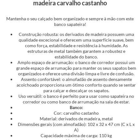
madeira carvalho castanho
Mantenha o seu calçado bem organizado e sempre à mão com este
banco sapateira!
Construção robusta: os derivados de madeira possuem uma
qualidade excecional e oferecem uma superfície suave, bem
como força, estabilidade e resistência à humidade. As
estruturas de metal também garantem a robustez e
estabilidade do banco.
Amplo espaço de arrumação: o banco de corredor possui um
grande espaço de arrumação para manter os seus sapatos bem
organizados e oferece uma divisão limpa e livre de confusão.
Assento confortável: o almofadão de assento densamente
acolchoado proporciona um ótimo conforto quando se sentar
para calçar e descalçar os sapatos.
Uso versátil: o banco é perfeito para usar como sapateira no
corredor ou como banco de arrumação na sala de estar.
Banco:
Cor: carvalho castanho
Material: derivados de madeira, metal
Dimensões gerais (com almofadão): 102 x 32 x 47 cm (C x L x
A)
Capacidade máxima de carga: 110 kg