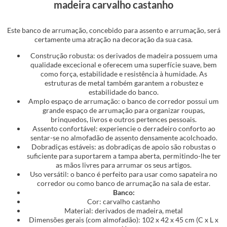
madeira carvalho castanho
Este banco de arrumação, concebido para assento e arrumação, será
certamente uma atração na decoração da sua casa.
Construção robusta: os derivados de madeira possuem uma
qualidade excecional e oferecem uma superfície suave, bem
como força, estabilidade e resistência à humidade. As
estruturas de metal também garantem a robustez e
estabilidade do banco.
Amplo espaço de arrumação: o banco de corredor possui um
grande espaço de arrumação para organizar roupas,
brinquedos, livros e outros pertences pessoais.
Assento confortável: experiencie o derradeiro conforto ao
sentar-se no almofadão de assento densamente acolchoado.
Dobradiças estáveis: as dobradiças de apoio são robustas o
suficiente para suportarem a tampa aberta, permitindo-lhe ter
as mãos livres para arrumar os seus artigos.
Uso versátil: o banco é perfeito para usar como sapateira no
corredor ou como banco de arrumação na sala de estar.
Banco:
Cor: carvalho castanho
Material: derivados de madeira, metal
Dimensões gerais (com almofadão): 102 x 42 x 45 cm (C x L x