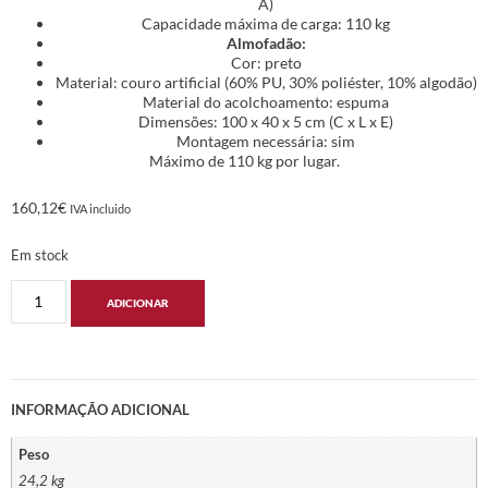
A)
Capacidade máxima de carga: 110 kg
Almofadão:
Cor: preto
Material: couro artificial (60% PU, 30% poliéster, 10% algodão)
Material do acolchoamento: espuma
Dimensões: 100 x 40 x 5 cm (C x L x E)
Montagem necessária: sim
Máximo de 110 kg por lugar.
160,12
€
IVA incluido
Em stock
ADICIONAR
INFORMAÇÃO ADICIONAL
Peso
24,2 kg