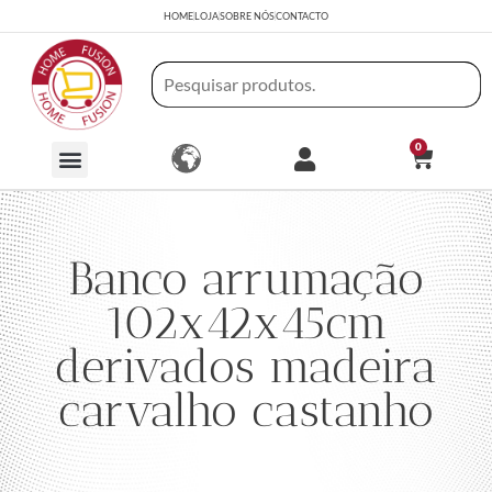
HOME
LOJA
SOBRE NÓS
CONTACTO
0
Banco arrumação
102x42x45cm
derivados madeira
carvalho castanho