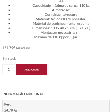
A)
Capacidade máxima de carga: 110 kg
Almofadão:
Cor: cinzento-escuro
Material: tecido (100% poliéster)
Material do acolchoamento: espuma
Dimensões: 100 x 40 x 5 cm (C x L x E)
Montagem necessária: sim
Máximo de 110 kg por lugar.
151,79
€
IVA incluido
Em stock
ADICIONAR
INFORMAÇÃO ADICIONAL
Peso
24,78 kg