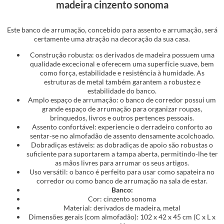
madeira cinzento sonoma
Este banco de arrumação, concebido para assento e arrumação, será
certamente uma atração na decoração da sua casa.
Construção robusta: os derivados de madeira possuem uma
qualidade excecional e oferecem uma superfície suave, bem
como força, estabilidade e resistência à humidade. As
estruturas de metal também garantem a robustez e
estabilidade do banco.
Amplo espaço de arrumação: o banco de corredor possui um
grande espaço de arrumação para organizar roupas,
brinquedos, livros e outros pertences pessoais.
Assento confortável: experiencie o derradeiro conforto ao
sentar-se no almofadão de assento densamente acolchoado.
Dobradiças estáveis: as dobradiças de apoio são robustas o
suficiente para suportarem a tampa aberta, permitindo-lhe ter
as mãos livres para arrumar os seus artigos.
Uso versátil: o banco é perfeito para usar como sapateira no
corredor ou como banco de arrumação na sala de estar.
Banco:
Cor: cinzento sonoma
Material: derivados de madeira, metal
Dimensões gerais (com almofadão): 102 x 42 x 45 cm (C x L x