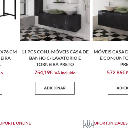
5X76 CM
11 PCS CONJ. MÓVEIS CASA DE
MÓVEIS CASA D
EIRA
BANHO C/ LAVATÓRIO E
E CONJUNTO
A
TORNEIRA PRETO
PR
754,19
€
572,86
€
do
IVA incluido
I
ADICIONAR
ADIC
UPORTE ONLINE
OPORTUNIDADES