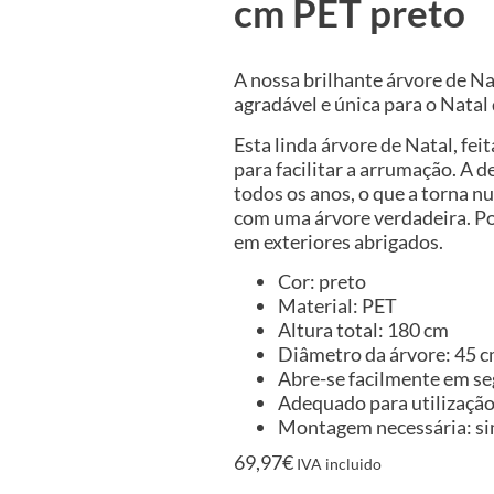
cm PET preto
A nossa brilhante árvore de Na
agradável e única para o Natal
Esta linda árvore de Natal, fei
para facilitar a arrumação. A 
todos os anos, o que a torna
com uma árvore verdadeira. Po
em exteriores abrigados.
Cor: preto
Material: PET
Altura total: 180 cm
Diâmetro da árvore: 45 
Abre-se facilmente em s
Adequado para utilização 
Montagem necessária: s
69,97
€
IVA incluido