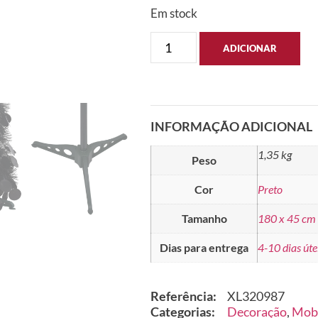
Em stock
ADICIONAR
INFORMAÇÃO ADICIONAL
1,35 kg
Peso
Cor
Preto
Tamanho
180 x 45 cm
Dias para entrega
4-10 dias úte
Referência:
XL320987
Categorias:
Decoração
,
Mobi