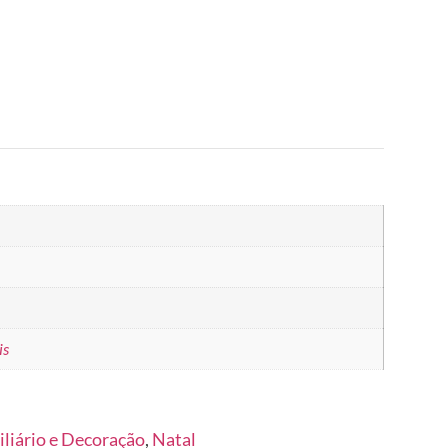
is
liário e Decoração
,
Natal