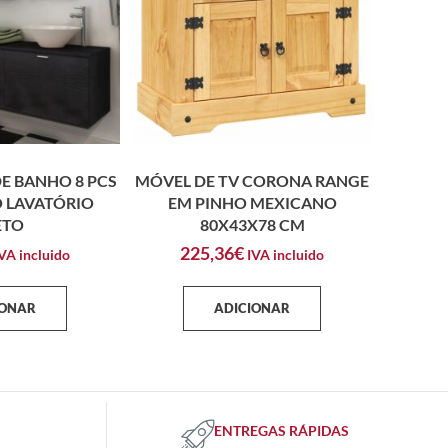
E BANHO 8 PCS
MÓVEL DE TV CORONA RANGE
 LAVATÓRIO
EM PINHO MEXICANO
ETO
80X43X78 CM
225,36
€
VA incluido
IVA incluido
IONAR
ADICIONAR
ENTREGAS RÁPIDAS