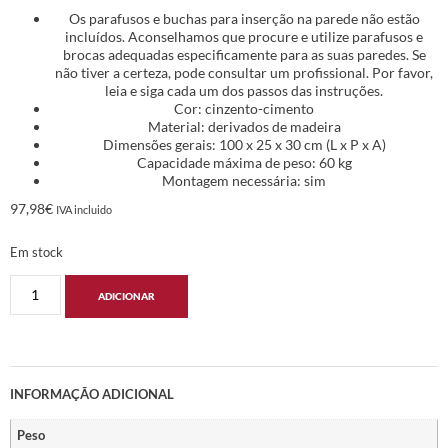
Os parafusos e buchas para inserção na parede não estão
incluídos. Aconselhamos que procure e utilize parafusos e
brocas adequadas especificamente para as suas paredes. Se
não tiver a certeza, pode consultar um profissional. Por favor,
leia e siga cada um dos passos das instruções.
Cor: cinzento-cimento
Material: derivados de madeira
Dimensões gerais: 100 x 25 x 30 cm (L x P x A)
Capacidade máxima de peso: 60 kg
Montagem necessária: sim
97,98
€
IVA incluido
Em stock
ADICIONAR
INFORMAÇÃO ADICIONAL
Peso