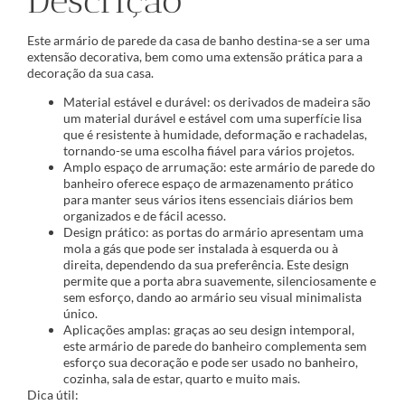
Descrição
Este armário de parede da casa de banho destina-se a ser uma
extensão decorativa, bem como uma extensão prática para a
decoração da sua casa.
Material estável e durável: os derivados de madeira são
um material durável e estável com uma superfície lisa
que é resistente à humidade, deformação e rachadelas,
tornando-se uma escolha fiável para vários projetos.
Amplo espaço de arrumação: este armário de parede do
banheiro oferece espaço de armazenamento prático
para manter seus vários itens essenciais diários bem
organizados e de fácil acesso.
Design prático: as portas do armário apresentam uma
mola a gás que pode ser instalada à esquerda ou à
direita, dependendo da sua preferência. Este design
permite que a porta abra suavemente, silenciosamente e
sem esforço, dando ao armário seu visual minimalista
único.
Aplicações amplas: graças ao seu design intemporal,
este armário de parede do banheiro complementa sem
esforço sua decoração e pode ser usado no banheiro,
cozinha, sala de estar, quarto e muito mais.
Dica útil: