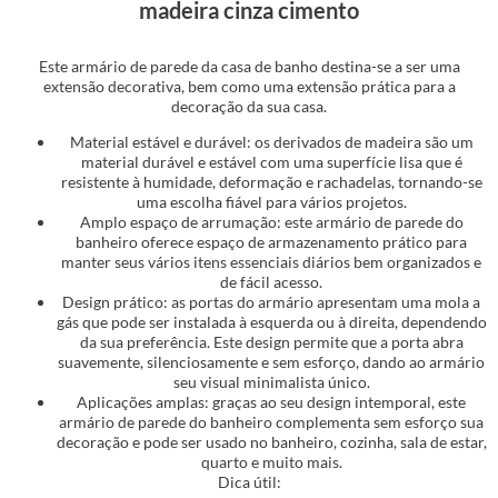
madeira cinza cimento
Este armário de parede da casa de banho destina-se a ser uma
extensão decorativa, bem como uma extensão prática para a
decoração da sua casa.
Material estável e durável: os derivados de madeira são um
material durável e estável com uma superfície lisa que é
resistente à humidade, deformação e rachadelas, tornando-se
uma escolha fiável para vários projetos.
Amplo espaço de arrumação: este armário de parede do
banheiro oferece espaço de armazenamento prático para
manter seus vários itens essenciais diários bem organizados e
de fácil acesso.
Design prático: as portas do armário apresentam uma mola a
gás que pode ser instalada à esquerda ou à direita, dependendo
da sua preferência. Este design permite que a porta abra
suavemente, silenciosamente e sem esforço, dando ao armário
seu visual minimalista único.
Aplicações amplas: graças ao seu design intemporal, este
armário de parede do banheiro complementa sem esforço sua
decoração e pode ser usado no banheiro, cozinha, sala de estar,
quarto e muito mais.
Dica útil: