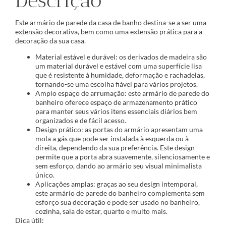
Descrição
Este armário de parede da casa de banho destina-se a ser uma
extensão decorativa, bem como uma extensão prática para a
decoração da sua casa.
Material estável e durável: os derivados de madeira são
um material durável e estável com uma superfície lisa
que é resistente à humidade, deformação e rachadelas,
tornando-se uma escolha fiável para vários projetos.
Amplo espaço de arrumação: este armário de parede do
banheiro oferece espaço de armazenamento prático
para manter seus vários itens essenciais diários bem
organizados e de fácil acesso.
Design prático: as portas do armário apresentam uma
mola a gás que pode ser instalada à esquerda ou à
direita, dependendo da sua preferência. Este design
permite que a porta abra suavemente, silenciosamente e
sem esforço, dando ao armário seu visual minimalista
único.
Aplicações amplas: graças ao seu design intemporal,
este armário de parede do banheiro complementa sem
esforço sua decoração e pode ser usado no banheiro,
cozinha, sala de estar, quarto e muito mais.
Dica útil: