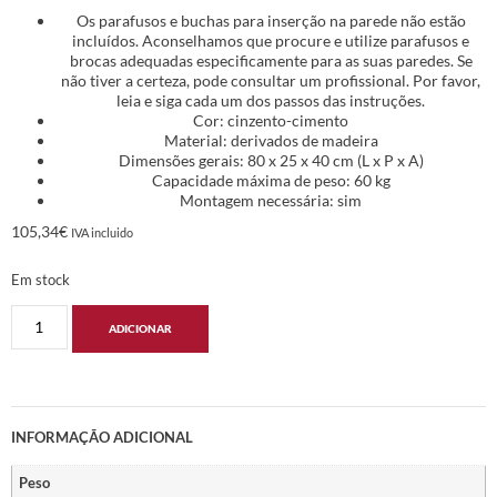
Os parafusos e buchas para inserção na parede não estão
incluídos. Aconselhamos que procure e utilize parafusos e
brocas adequadas especificamente para as suas paredes. Se
não tiver a certeza, pode consultar um profissional. Por favor,
leia e siga cada um dos passos das instruções.
Cor: cinzento-cimento
Material: derivados de madeira
Dimensões gerais: 80 x 25 x 40 cm (L x P x A)
Capacidade máxima de peso: 60 kg
Montagem necessária: sim
105,34
€
IVA incluido
Em stock
ADICIONAR
INFORMAÇÃO ADICIONAL
Peso