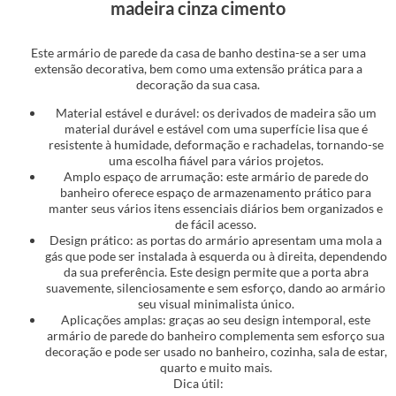
madeira cinza cimento
Este armário de parede da casa de banho destina-se a ser uma
extensão decorativa, bem como uma extensão prática para a
decoração da sua casa.
Material estável e durável: os derivados de madeira são um
material durável e estável com uma superfície lisa que é
resistente à humidade, deformação e rachadelas, tornando-se
uma escolha fiável para vários projetos.
Amplo espaço de arrumação: este armário de parede do
banheiro oferece espaço de armazenamento prático para
manter seus vários itens essenciais diários bem organizados e
de fácil acesso.
Design prático: as portas do armário apresentam uma mola a
gás que pode ser instalada à esquerda ou à direita, dependendo
da sua preferência. Este design permite que a porta abra
suavemente, silenciosamente e sem esforço, dando ao armário
seu visual minimalista único.
Aplicações amplas: graças ao seu design intemporal, este
armário de parede do banheiro complementa sem esforço sua
decoração e pode ser usado no banheiro, cozinha, sala de estar,
quarto e muito mais.
Dica útil: