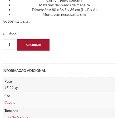
Cor: cinzento sonoma
Material: derivados de madeira
Dimensões: 80 x 36,5 x 35 cm (L x P x A)
Montagem necessária: sim
86,22
€
IVA incluido
Em stock
ADICIONAR
INFORMAÇÃO ADICIONAL
Peso
15,22 kg
Cor
Cinzeto
Tamanho
80 x 36.5 x 35 cm