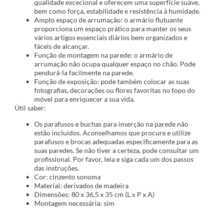
qualidade excecional e oferecem uma superfície suave,
bem como força, estabilidade e resistência à humidade.
Amplo espaço de arrumação: o armário flutuante
proporciona um espaço prático para manter os seus
vários artigos essenciais diários bem organizados e
fáceis de alcançar.
Função de montagem na parede: o armário de
arrumação não ocupa qualquer espaço no chão. Pode
pendurá-la facilmente na parede.
Função de exposição: pode também colocar as suas
fotografias, decorações ou flores favoritas no topo do
móvel para enriquecer a sua vida.
Útil saber:
Os parafusos e buchas para inserção na parede não
estão incluídos. Aconselhamos que procure e utilize
parafusos e brocas adequadas especificamente para as
suas paredes. Se não tiver a certeza, pode consultar um
profissional. Por favor, leia e siga cada um dos passos
das instruções.
Cor: cinzento sonoma
Material: derivados de madeira
Dimensões: 80 x 36,5 x 35 cm (L x P x A)
Montagem necessária: sim