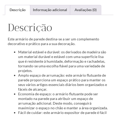
Descrição
Informação adicional
Avaliações (0)
Descrição
Este armário de parede destina-se a ser um complemento
decorativo e prático para a sua decoração.
Material estável e durável: os derivados de madeira são
um material durável e estável com uma superfície lisa
que é resistente à humidade, deformação e rachadelas,
tornando-se uma escolha fiável para uma variedade de
projetos.
Amplo espaço de arrumação: este armário flutuante de
parede proporciona um espaço prático para manter os
seus vários artigos essenciais diários bem organizados e
fáceis de alcançar.
Economia de espaço: o armário flutuante pode ser
montado na parede para atribuir um espaço de
arrumação adicional. Deste modo, conseguirá
maximizar o espaço no chão e manter a área organizada.
Fácil de cuidar: este armário expositor de parede é fácil