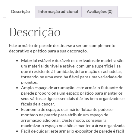
Descrição
Informação adicional
Avaliações (0)
Descrição
Este armário de parede destina-se a ser um complemento
decorativo e prático para a sua decoração.
Material estável e durável: os derivados de madeira são
um material durável e estável com uma superfície lisa
que é resistente à humidade, deformação e rachadelas,
tornando-se uma escolha fiável para uma variedade de
projetos.
Amplo espaço de arrumação: este armário flutuante de
parede proporciona um espaço prático para manter os
seus vários artigos essenciais diários bem organizados e
fáceis de alcançar.
Economia de espaço: o armário flutuante pode ser
montado na parede para atribuir um espaço de
arrumação adicional. Deste modo, conseguirá
maximizar o espaço no chão e manter a área organizada.
Fácil de cuidar: este armário expositor de parede é fácil