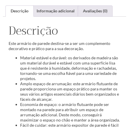
Descrição
Informação adicional
Avaliações (0)
Descrição
Este armário de parede destina-se a ser um complemento
decorativo e prático para a sua decoração.
Material estável e durável: os derivados de madeira são
um material durável e estável com uma superfície lisa
que é resistente à humidade, deformação e rachadelas,
tornando-se uma escolha fiável para uma variedade de
projetos.
Amplo espaço de arrumação: este armário flutuante de
parede proporciona um espaço prático para manter os
seus vários artigos essenciais diários bem organizados e
fáceis de alcançar.
Economia de espaço: o armário flutuante pode ser
montado na parede para atribuir um espaço de
arrumação adicional. Deste modo, conseguirá
maximizar o espaço no chão e manter a área organizada.
Fácil de cuidar: este armário expositor de parede é fácil