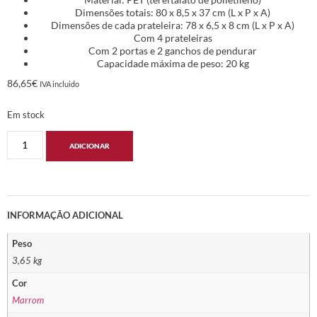
Dimensões totais: 80 x 8,5 x 37 cm (L x P x A)
Dimensões de cada prateleira: 78 x 6,5 x 8 cm (L x P x A)
Com 4 prateleiras
Com 2 portas e 2 ganchos de pendurar
Capacidade máxima de peso: 20 kg
86,65
€
IVA incluido
Em stock
ADICIONAR
INFORMAÇÃO ADICIONAL
Peso
3,65 kg
Cor
Marrom