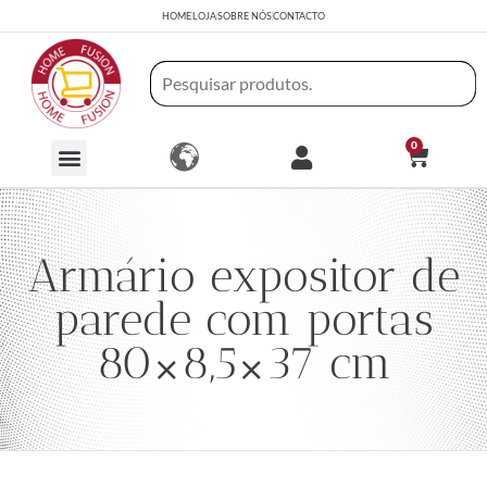
HOME
LOJA
SOBRE NÓS
CONTACTO
0
Armário expositor de
parede com portas
80×8,5×37 cm