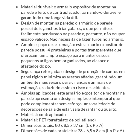
Material durável: o armário expositor de montar na
parede é feito de contraplacado, tornando-o durável e
garantindo uma longa vida útil.
Design de montar na parede: o armário de parede
possui dois ganchos triangulares, o que permite ser
facilmente pendurado na parede e, portanto, não ocupar
espaço valioso. Não necessita de fazer furos no armário.
Amplo espaço de arrumação: este armário expositor de
parede possui 4 prateleiras e portas transparentes que
oferecem um amplo espaço para manter os seus
pequenos artigos bem organizados, ao alcance e
afastados do pó.
Segurança reforçada: o design de proteção de cantos em
papel rígido minimiza as arestas afiadas, garantindo um
ambiente mais seguro para crianças e animais de
estimação, reduzindo assim o risco de acidentes.
Amplas aplicações: este armário expositor de montar na
parede apresenta um design simples e intemporal que
pode complementar sem esforço uma variedade de
decorações de sala de estar, sala de jantar ou quarto.
Material: contraplacado
Material: PET (tereftalato de polietileno)
Dimensões totais: 80 x 8,5 x 37 cm (L x P x A)
Dimensões de cada prateleira: 78 x 6,5 x 8 cm (L x P x A)