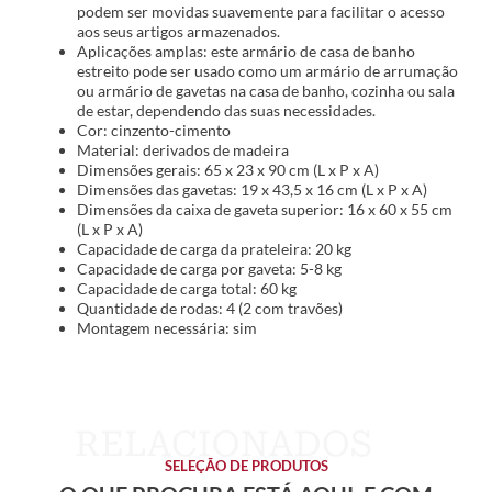
podem ser movidas suavemente para facilitar o acesso
aos seus artigos armazenados.
Aplicações amplas: este armário de casa de banho
estreito pode ser usado como um armário de arrumação
ou armário de gavetas na casa de banho, cozinha ou sala
de estar, dependendo das suas necessidades.
Cor: cinzento-cimento
Material: derivados de madeira
Dimensões gerais: 65 x 23 x 90 cm (L x P x A)
Dimensões das gavetas: 19 x 43,5 x 16 cm (L x P x A)
Dimensões da caixa de gaveta superior: 16 x 60 x 55 cm
(L x P x A)
Capacidade de carga da prateleira: 20 kg
Capacidade de carga por gaveta: 5-8 kg
Capacidade de carga total: 60 kg
Quantidade de rodas: 4 (2 com travões)
Montagem necessária: sim
SELEÇÃO DE PRODUTOS