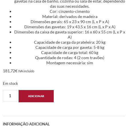
gavetas na casa de banho, cozinha ou sala de estar, dependendo
das suas necessidades.
Cor: cinzento-cimento
Material: derivados de madeira
Dimensões gerais: 65 x 23 x 90 cm (L x P x A)
Dimensões das gavetas: 19 x 43,5 x 16 cm (L x P x A)
Dimensões da caixa de gaveta superior: 16 x 60 x 55 cm (L x P x
A)
Capacidade de carga da prateleira: 20 kg
Capacidade de carga por gaveta: 5-8 kg
Capacidade de carga total: 60 kg
Quantidade de rodas: 4 (2 com travões)
Montagem necessária: sim
181,72
€
IVA incluido
Em stock
ADICIONAR
INFORMAÇÃO ADICIONAL