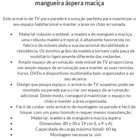
mangueira áspera maciça
Este armário de TV para parede é a solução perfeita para maximizar o
seu espaço habitacional e manter a área no chão arrumada.
Material robusto e estável: a madeira de mangueira maciça,
uma robusta madeira tropical, é altamente favorecida no
fabrico de móveis dada a sua excecional durabilidade e
resistência. Os bonitos grãos da madeira tornam cada peça de
mobiliário ligeiramente diferente das restantes.
Amplo espaço de arrumação: este móvel de TV proporciona
um amplo espaço de arrumação para manter as suas revistas,
livros, DVDs e dispositivos multimédia bem organizados e ao
seu alcance.
Design que poupa espaço: o armário de TV suspenso pode ser
montado na parede para criar um espaço de arrumação
adicional. Deste modo, conseguirá maximizar o espaço no
chão e manter a área organizada.
Fácil de cuidar: este armário de montagem na parede é fácil de
limpar com um pano húmido e requer menos manutenção.
Material: madeira de mangueira maciça áspera
Dimensões: 80 x 30 x 19 cm (L x P x A)
Capacidade de carga máxima (total): 60 kg
Montagem necessária: sim