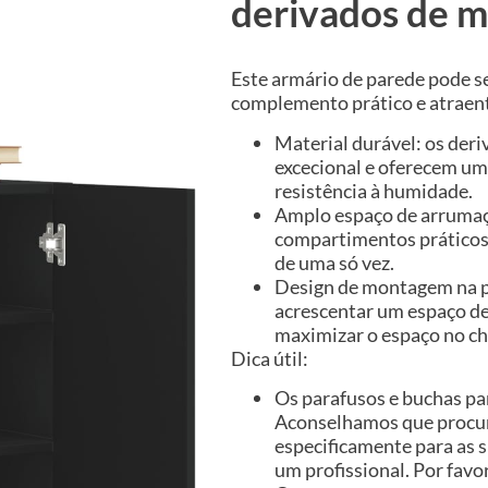
derivados de m
Este armário de parede pode s
complemento prático e atraent
Material durável: os de
excecional e oferecem uma
resistência à humidade.
Amplo espaço de arrumaçã
compartimentos práticos,
de uma só vez.
Design de montagem na p
acrescentar um espaço de
maximizar o espaço no ch
Dica útil:
Os parafusos e buchas par
Aconselhamos que procure
especificamente para as s
um profissional. Por favor