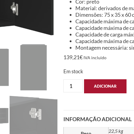
Cor: preto
Material: derivados de m
Dimensões: 75 x 35 x 60 c
Capacidade máxima de car
Capacidade máxima de car
Capacidade de carga máxi
Capacidade máxima de car
Montagem necessária: s
139,21
€
IVA incluido
Em stock
ADICIONAR
INFORMAÇÃO ADICIONAL
22,5 kg
Peso