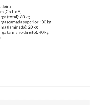
adeira
m (C x L x A)
ga (total): 80 kg
ga (camada superior): 30 kg
ma (laminada): 20 kg
ga (armário direito): 40 kg
im