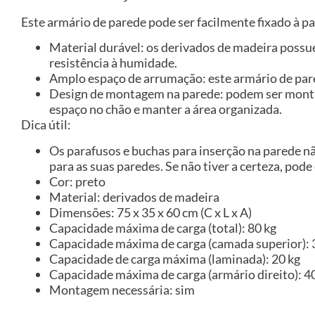
Este armário de parede pode ser facilmente fixado à 
Material durável: os derivados de madeira possu
resistência à humidade.
Amplo espaço de arrumação: este armário de pare
Design de montagem na parede: podem ser monta
espaço no chão e manter a área organizada.
Dica útil:
Os parafusos e buchas para inserção na parede n
para as suas paredes. Se não tiver a certeza, pode
Cor: preto
Material: derivados de madeira
Dimensões: 75 x 35 x 60 cm (C x L x A)
Capacidade máxima de carga (total): 80 kg
Capacidade máxima de carga (camada superior): 
Capacidade de carga máxima (laminada): 20 kg
Capacidade máxima de carga (armário direito): 4
Montagem necessária: sim