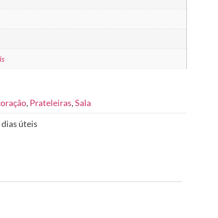
is
coração
,
Prateleiras
,
Sala
 dias úteis