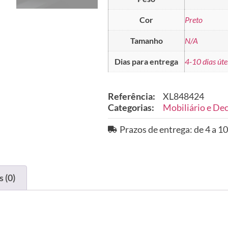
Cor
Preto
Tamanho
N/A
Dias para entrega
4-10 dias úte
Referência:
XL848424
Categorias:
Mobiliário e De
Prazos de entrega: de 4 a 10
 (0)