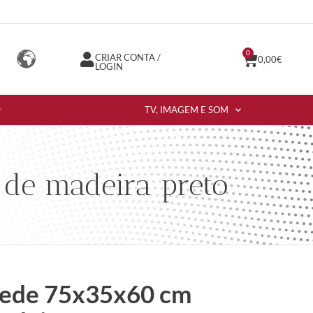
0
CRIAR CONTA /
0,00
€
LOGIN
TV, IMAGEM E SOM
de madeira preto
rede 75x35x60 cm