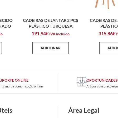
TECIDO
CADEIRAS DE JANTAR 2 PCS
CADEIRAS DE 
NHADO
PLÁSTICO TURQUESA
PLÁSTIC
191,94
€
315,86
€
do
IVA incluido
I
ADICIONAR
ADIC
UPORTE ONLINE
OPORTUNIDADES
m canal de comunicação online
Artigos com preço e qu
Úteis
Área Legal