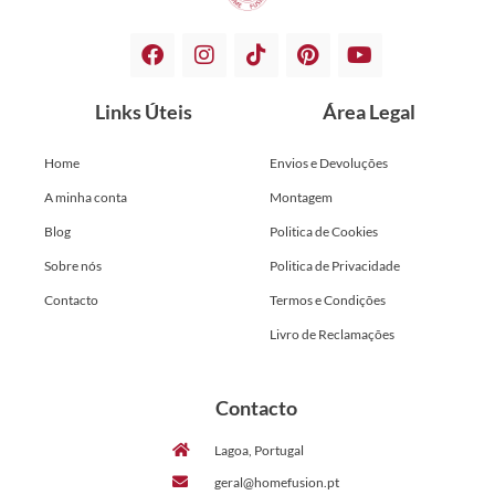
Links Úteis
Área Legal
Home
Envios e Devoluções
A minha conta
Montagem
Blog
Politica de Cookies
Sobre nós
Politica de Privacidade
Contacto
Termos e Condições
Livro de Reclamações
Contacto
Lagoa, Portugal
geral@homefusion.pt