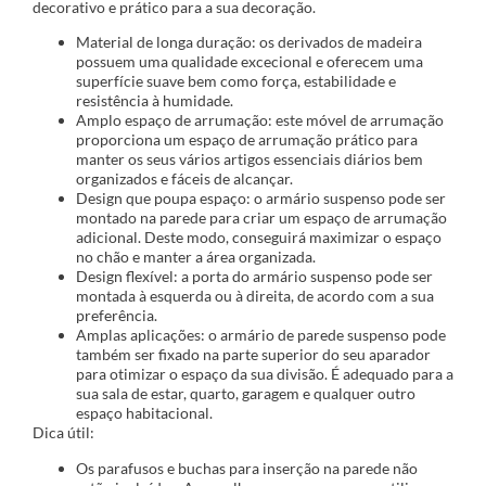
decorativo e prático para a sua decoração.
Material de longa duração: os derivados de madeira
possuem uma qualidade excecional e oferecem uma
superfície suave bem como força, estabilidade e
resistência à humidade.
Amplo espaço de arrumação: este móvel de arrumação
proporciona um espaço de arrumação prático para
manter os seus vários artigos essenciais diários bem
organizados e fáceis de alcançar.
Design que poupa espaço: o armário suspenso pode ser
montado na parede para criar um espaço de arrumação
adicional. Deste modo, conseguirá maximizar o espaço
no chão e manter a área organizada.
Design flexível: a porta do armário suspenso pode ser
montada à esquerda ou à direita, de acordo com a sua
preferência.
Amplas aplicações: o armário de parede suspenso pode
também ser fixado na parte superior do seu aparador
para otimizar o espaço da sua divisão. É adequado para a
sua sala de estar, quarto, garagem e qualquer outro
espaço habitacional.
Dica útil:
Os parafusos e buchas para inserção na parede não