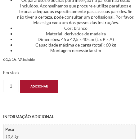
Os parafusos e buchas para inserção na parede não estão
incluídos. Aconselhamos que procure e utilize parafusos e
brocas adequados especificamente para as suas paredes. Se
não tiver a certeza, pode consultar um profissional. Por favor,
leia e siga cada um dos passos das instruções.
Cor: branco
Material: derivados de madeira
Dimensões: 45 x 42,5 x 40 cm (L x P x A)
Capacidade máxima de carga (total): 60 kg
Montagem necessária: sim
61,51
€
IVA incluido
Em stock
ADICIONAR
INFORMAÇÃO ADICIONAL
Peso
10,6 kg