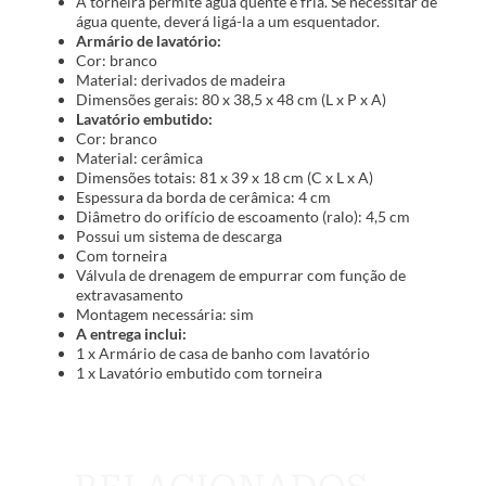
A torneira permite água quente e fria. Se necessitar de
água quente, deverá ligá-la a um esquentador.
Armário de lavatório:
Cor: branco
Material: derivados de madeira
Dimensões gerais: 80 x 38,5 x 48 cm (L x P x A)
Lavatório embutido:
Cor: branco
Material: cerâmica
Dimensões totais: 81 x 39 x 18 cm (C x L x A)
Espessura da borda de cerâmica: 4 cm
Diâmetro do orifício de escoamento (ralo): 4,5 cm
Possui um sistema de descarga
Com torneira
Válvula de drenagem de empurrar com função de
extravasamento
Montagem necessária: sim
A entrega inclui:
1 x Armário de casa de banho com lavatório
1 x Lavatório embutido com torneira