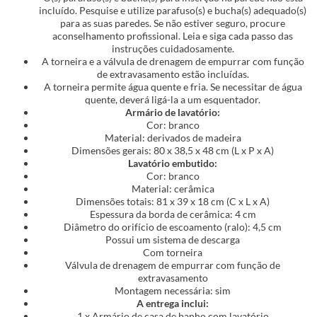
incluído. Pesquise e utilize parafuso(s) e bucha(s) adequado(s)
para as suas paredes. Se não estiver seguro, procure
aconselhamento profissional. Leia e siga cada passo das
instruções cuidadosamente.
A torneira e a válvula de drenagem de empurrar com função
de extravasamento estão incluídas.
A torneira permite água quente e fria. Se necessitar de água
quente, deverá ligá-la a um esquentador.
Armário de lavatório:
Cor: branco
Material: derivados de madeira
Dimensões gerais: 80 x 38,5 x 48 cm (L x P x A)
Lavatório embutido:
Cor: branco
Material: cerâmica
Dimensões totais: 81 x 39 x 18 cm (C x L x A)
Espessura da borda de cerâmica: 4 cm
Diâmetro do orifício de escoamento (ralo): 4,5 cm
Possui um sistema de descarga
Com torneira
Válvula de drenagem de empurrar com função de
extravasamento
Montagem necessária: sim
A entrega inclui:
1 x Armário de casa de banho com lavatório