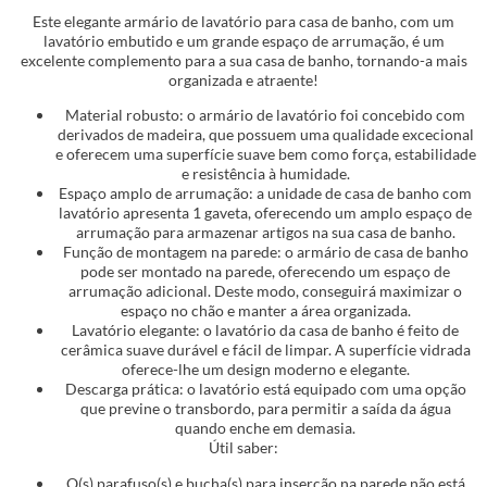
Este elegante armário de lavatório para casa de banho, com um
lavatório embutido e um grande espaço de arrumação, é um
excelente complemento para a sua casa de banho, tornando-a mais
organizada e atraente!
Material robusto: o armário de lavatório foi concebido com
derivados de madeira, que possuem uma qualidade excecional
e oferecem uma superfície suave bem como força, estabilidade
e resistência à humidade.
Espaço amplo de arrumação: a unidade de casa de banho com
lavatório apresenta 1 gaveta, oferecendo um amplo espaço de
arrumação para armazenar artigos na sua casa de banho.
Função de montagem na parede: o armário de casa de banho
pode ser montado na parede, oferecendo um espaço de
arrumação adicional. Deste modo, conseguirá maximizar o
espaço no chão e manter a área organizada.
Lavatório elegante: o lavatório da casa de banho é feito de
cerâmica suave durável e fácil de limpar. A superfície vidrada
oferece-lhe um design moderno e elegante.
Descarga prática: o lavatório está equipado com uma opção
que previne o transbordo, para permitir a saída da água
quando enche em demasia.
Útil saber:
O(s) parafuso(s) e bucha(s) para inserção na parede não está