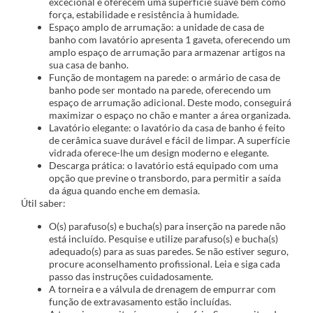
excecional e oferecem uma superfície suave bem como
força, estabilidade e resistência à humidade.
Espaço amplo de arrumação: a unidade de casa de
banho com lavatório apresenta 1 gaveta, oferecendo um
amplo espaço de arrumação para armazenar artigos na
sua casa de banho.
Função de montagem na parede: o armário de casa de
banho pode ser montado na parede, oferecendo um
espaço de arrumação adicional. Deste modo, conseguirá
maximizar o espaço no chão e manter a área organizada.
Lavatório elegante: o lavatório da casa de banho é feito
de cerâmica suave durável e fácil de limpar. A superfície
vidrada oferece-lhe um design moderno e elegante.
Descarga prática: o lavatório está equipado com uma
opção que previne o transbordo, para permitir a saída
da água quando enche em demasia.
Útil saber:
O(s) parafuso(s) e bucha(s) para inserção na parede não
está incluído. Pesquise e utilize parafuso(s) e bucha(s)
adequado(s) para as suas paredes. Se não estiver seguro,
procure aconselhamento profissional. Leia e siga cada
passo das instruções cuidadosamente.
A torneira e a válvula de drenagem de empurrar com
função de extravasamento estão incluídas.