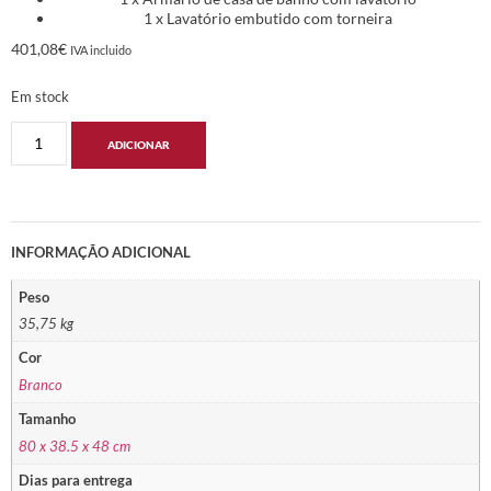
1 x Lavatório embutido com torneira
401,08
€
IVA incluido
Em stock
ADICIONAR
INFORMAÇÃO ADICIONAL
Peso
35,75 kg
Cor
Branco
Tamanho
80 x 38.5 x 48 cm
Dias para entrega