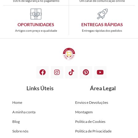
100% de segurança no pagamento
Um canal de comunicação online
OPORTUNIDADES
ENTREGAS RÁPIDAS
Artigos com preço e qualidade
Entregas rápidas dos pedidos
Links Úteis
Área Legal
Home
Envios e Devoluções
A minha conta
Montagem
Blog
Politica de Cookies
Sobre nós
Politica de Privacidade