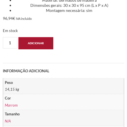
Material: derivados de madeira
Dimensões gerais: 30 x 30 x 95 cm (L x P x A)
Montagem necessária: sim
96,94
€
IVA incluido
Em stock
ADICIONAR
INFORMAÇÃO ADICIONAL
Peso
14,15 kg
Cor
Marrom
Tamanho
N/A