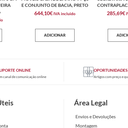
EIRA
E CONJUNTO DE BACIA, PRETO
CONTRAPLAC
A
644,10
€
285,69
€
IVA incluido
I
do
ADICIONAR
ADIC
UPORTE ONLINE
OPORTUNIDADES
m canal de comunicação online
Artigos com preço e qu
Úteis
Área Legal
Envios e Devoluções
onta
Montagem