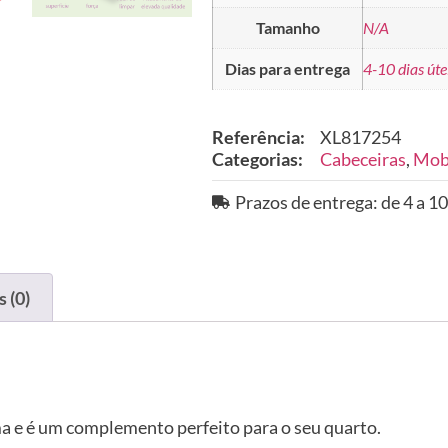
Tamanho
N/A
Dias para entrega
4-10 dias úte
Referência:
XL817254
Categorias:
Cabeceiras
,
Mobi
Prazos de entrega: de 4 a 10
 (0)
ma e é um complemento perfeito para o seu quarto.