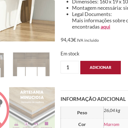
Dimensões: 160 x 19 x 103
Montagem necessária: s
Legal Documents:
Mais informações sobre c
encontradas
aqui
94,43
€
IVA incluido
Em stock
ADICIONAR
INFORMAÇÃO ADICIONAL
26,04 kg
Peso
Cor
Marrom