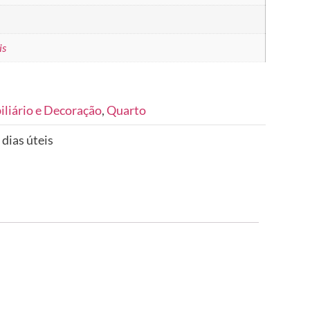
is
liário e Decoração
,
Quarto
 dias úteis