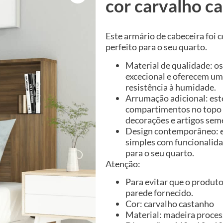
cor carvalho c
Este armário de cabeceira foi
perfeito para o seu quarto.
Material de qualidade: o
excecional e oferecem um
resistência à humidade.
Arrumação adicional: est
compartimentos no topo p
decorações e artigos sem
Design contemporâneo: es
simples com funcionalida
para o seu quarto.
Atenção:
Para evitar que o produto 
parede fornecido.
Cor: carvalho castanho
Material: madeira proce