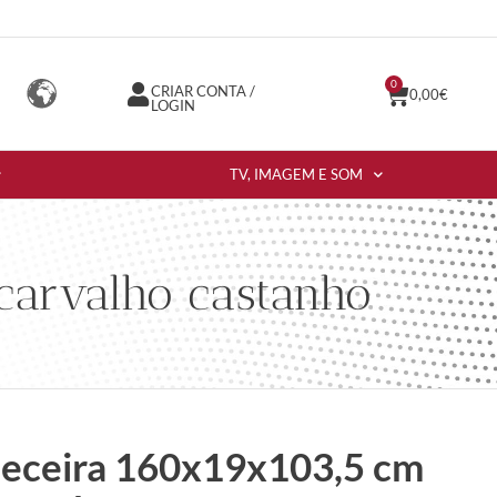
0
CRIAR CONTA /
0,00
€
LOGIN
TV, IMAGEM E SOM
carvalho castanho
beceira 160x19x103,5 cm