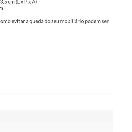
,5 cm (L x P x A)
im
omo evitar a queda do seu mobiliário podem ser