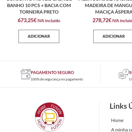
BANHO 10 PCS + BACIA COM
MADEIRA DE MANGU
TORNEIRA PRETO
MACIÇA ÁSPER
673,25
€
278,72
€
IVA incluido
IVA inclui
ADICIONAR
ADICIONAR
PAGAMENTO SEGURO
S
100% de segurança no pagamento
U
Links 
Home
A minha c