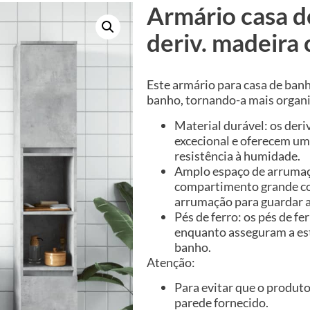
Armário casa 
deriv. madeira
Este armário para casa de ban
banho, tornando-a mais organi
Material durável: os de
excecional e oferecem um
resistência à humidade.
Amplo espaço de arrumaçã
compartimento grande co
arrumação para guardar a
Pés de ferro: os pés de fe
enquanto asseguram a est
banho.
Atenção:
Para evitar que o produto 
parede fornecido.