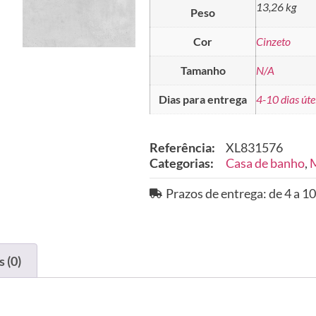
13,26 kg
Peso
Cor
Cinzeto
Tamanho
N/A
Dias para entrega
4-10 dias úte
Referência:
XL831576
Categorias:
Casa de banho
,
M
Prazos de entrega: de 4 a 10
 (0)