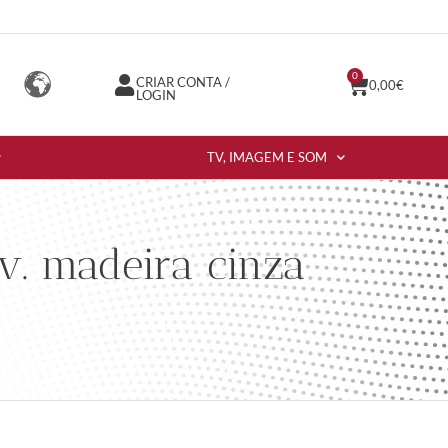
0
CRIAR CONTA /
0,00
€
LOGIN
TV, IMAGEM E SOM
. madeira cinza