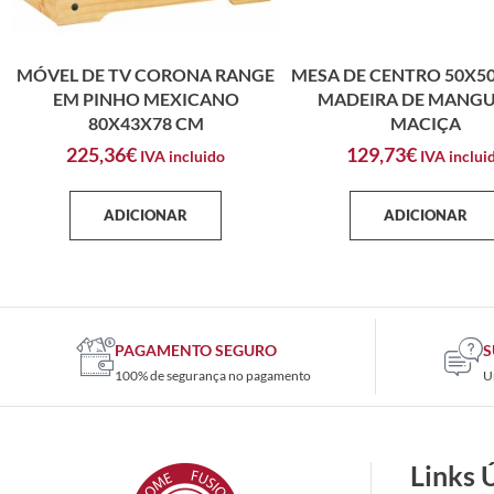
MÓVEL DE TV CORONA RANGE
MESA DE CENTRO 50X5
EM PINHO MEXICANO
MADEIRA DE MANGU
80X43X78 CM
MACIÇA
225,36
€
129,73
€
IVA incluido
IVA inclui
ADICIONAR
ADICIONAR
PAGAMENTO SEGURO
S
100% de segurança no pagamento
U
Links 