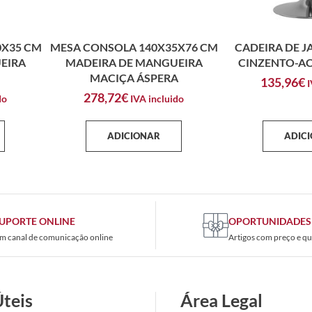
0X35 CM
MESA CONSOLA 140X35X76 CM
CADEIRA DE J
EIRA
MADEIRA DE MANGUEIRA
CINZENTO-A
MACIÇA ÁSPERA
135,96
€
I
278,72
€
do
IVA incluido
ADICIONAR
ADIC
UPORTE ONLINE
OPORTUNIDADES
m canal de comunicação online
Artigos com preço e qu
Úteis
Área Legal