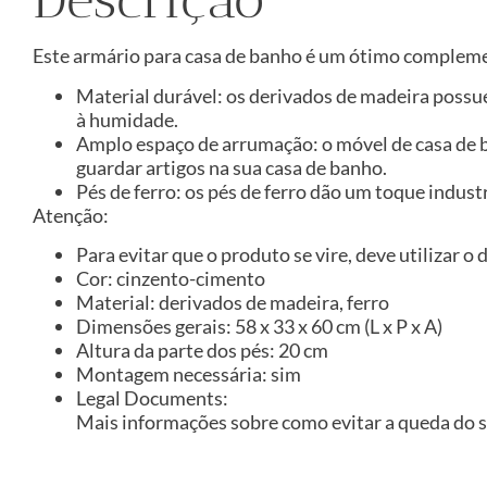
Este armário para casa de banho é um ótimo complemen
Material durável: os derivados de madeira possu
à humidade.
Amplo espaço de arrumação: o móvel de casa de
guardar artigos na sua casa de banho.
Pés de ferro: os pés de ferro dão um toque indus
Atenção:
Para evitar que o produto se vire, deve utilizar o
Cor: cinzento-cimento
Material: derivados de madeira, ferro
Dimensões gerais: 58 x 33 x 60 cm (L x P x A)
Altura da parte dos pés: 20 cm
Montagem necessária: sim
Legal Documents:
Mais informações sobre como evitar a queda do 