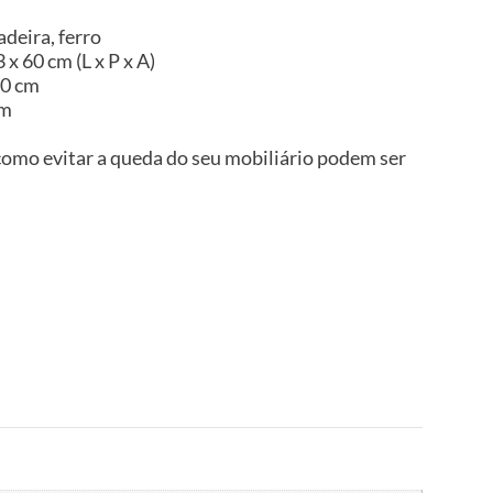
deira, ferro
x 60 cm (L x P x A)
20 cm
im
omo evitar a queda do seu mobiliário podem ser