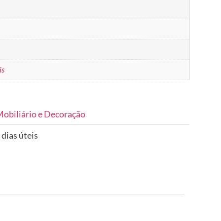
is
obiliário e Decoração
 dias úteis