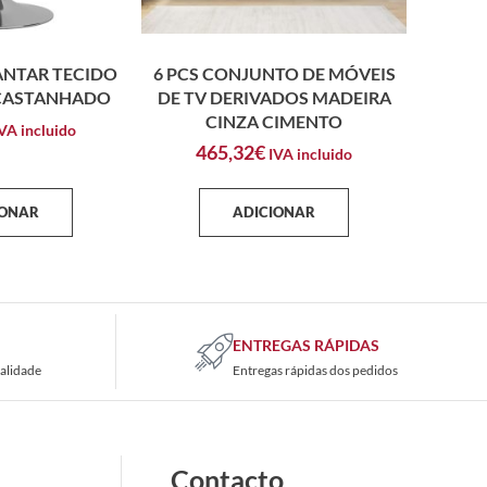
ANTAR TECIDO
6 PCS CONJUNTO DE MÓVEIS
CASTANHADO
DE TV DERIVADOS MADEIRA
CINZA CIMENTO
VA incluido
465,32
€
IVA incluido
IONAR
ADICIONAR
ENTREGAS RÁPIDAS
alidade
Entregas rápidas dos pedidos
Contacto