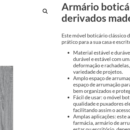
Armário botic
derivados made
Este móvel boticário clássico
prático para a sua casa e escrit
Material estável e duráve
durável e estável com uma
deformação e rachadelas,
variedade de projetos.
Amplo espaço de arrumaç
espaço de arrumação para 
bem organizados e proteg
Fácil de usar: o móvel bo
qualidade e puxadores el
facilitando assim o acesso
Amplas aplicações: este 
farmácia, armário de arru
estar ou escritório, dep