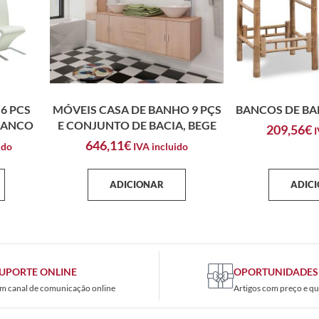
6 PCS
MÓVEIS CASA DE BANHO 9 PÇS
BANCOS DE BA
RANCO
E CONJUNTO DE BACIA, BEGE
209,56
€
I
646,11
€
ido
IVA incluido
ADICIONAR
ADIC
UPORTE ONLINE
OPORTUNIDADES
m canal de comunicação online
Artigos com preço e qu