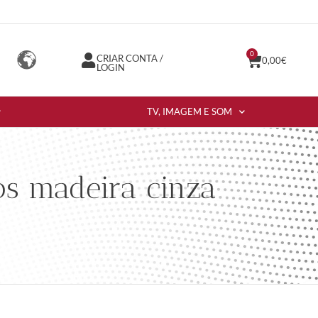
0
CRIAR CONTA /
0,00
€
LOGIN
TV, IMAGEM E SOM
os madeira cinza