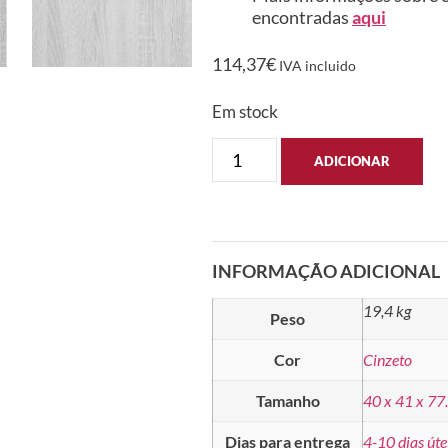
encontradas
aqui
114,37
€
IVA incluido
Em stock
ADICIONAR
INFORMAÇÃO ADICIONAL
19,4 kg
Peso
Cor
Cinzeto
Tamanho
40 x 41 x 77
Dias para entrega
4-10 dias úte