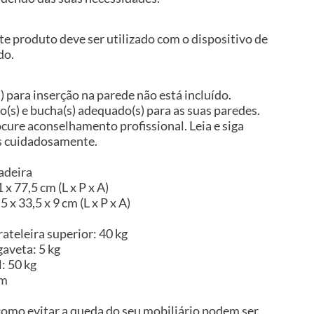
te produto deve ser utilizado com o dispositivo de
do.
) para inserção na parede não está incluído.
so(s) e bucha(s) adequado(s) para as suas paredes.
ocure aconselhamento profissional. Leia e siga
es cuidadosamente.
adeira
x 77,5 cm (L x P x A)
x 33,5 x 9 cm (L x P x A)
ateleira superior: 40 kg
aveta: 5 kg
: 50 kg
im
omo evitar a queda do seu mobiliário podem ser