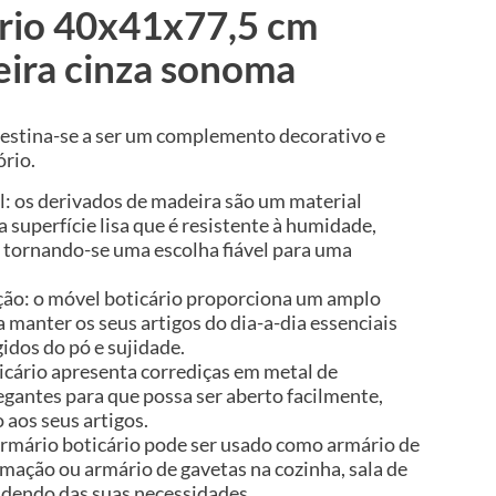
ário 40x41x77,5 cm
ira cinza sonoma
 destina-se a ser um complemento decorativo e
ório.
l: os derivados de madeira são um material
 superfície lisa que é resistente à humidade,
 tornando-se uma escolha fiável para uma
ão: o móvel boticário proporciona um amplo
manter os seus artigos do dia-a-dia essenciais
idos do pó e sujidade.
ticário apresenta corrediças em metal de
egantes para que possa ser aberto facilmente,
 aos seus artigos.
armário boticário pode ser usado como armário de
mação ou armário de gavetas na cozinha, sala de
endendo das suas necessidades.