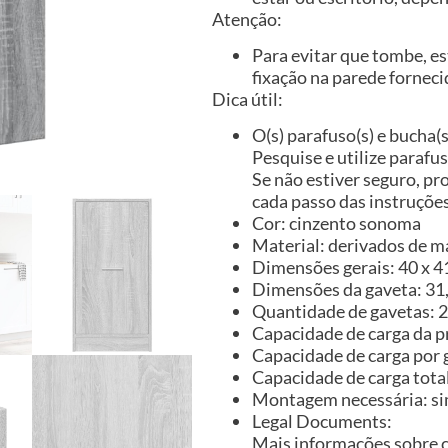
Atenção:
Para evitar que tombe, es
fixação na parede forneci
Dica útil:
O(s) parafuso(s) e bucha(s
Pesquise e utilize parafu
Se não estiver seguro, pr
cada passo das instruçõ
Cor: cinzento sonoma
Material: derivados de m
Dimensões gerais: 40 x 41 
Dimensões da gaveta: 31,5 
Quantidade de gavetas: 2
Capacidade de carga da pr
Capacidade de carga por g
Capacidade de carga total
Montagem necessária: s
Legal Documents:
Mais informações sobre c