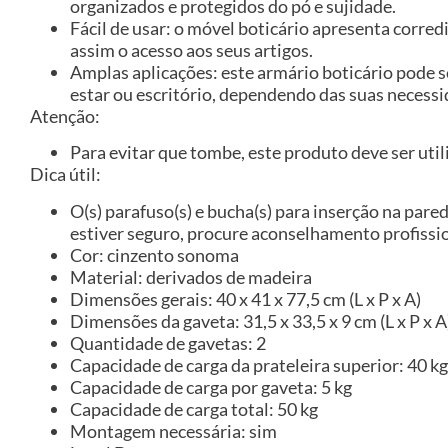
organizados e protegidos do pó e sujidade.
Fácil de usar: o móvel boticário apresenta corred
assim o acesso aos seus artigos.
Amplas aplicações: este armário boticário pode 
estar ou escritório, dependendo das suas necessi
Atenção:
Para evitar que tombe, este produto deve ser util
Dica útil:
O(s) parafuso(s) e bucha(s) para inserção na pared
estiver seguro, procure aconselhamento profissio
Cor: cinzento sonoma
Material: derivados de madeira
Dimensões gerais: 40 x 41 x 77,5 cm (L x P x A)
Dimensões da gaveta: 31,5 x 33,5 x 9 cm (L x P x A
Quantidade de gavetas: 2
Capacidade de carga da prateleira superior: 40 kg
Capacidade de carga por gaveta: 5 kg
Capacidade de carga total: 50 kg
Montagem necessária: sim