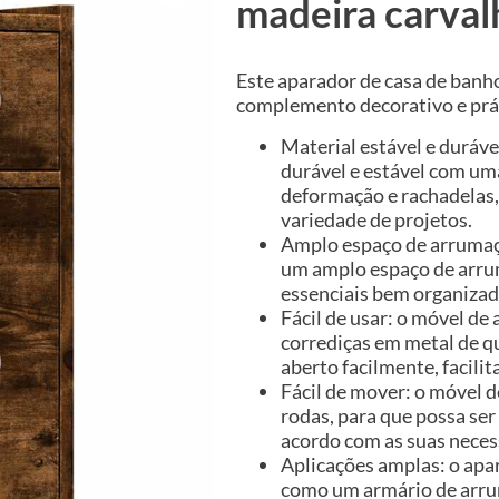
madeira carva
Este aparador de casa de banho
complemento decorativo e prát
Material estável e duráve
durável e estável com uma
deformação e rachadelas,
variedade de projetos.
Amplo espaço de arrumaçã
um amplo espaço de arrum
essenciais bem organizado
Fácil de usar: o móvel de
corrediças em metal de q
aberto facilmente, facili
Fácil de mover: o móvel 
rodas, para que possa ser
acordo com as suas neces
Aplicações amplas: o apa
como um armário de arrum