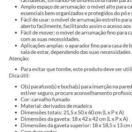
Amplo espaço de arrumação: o móvel alto para ca
essenciais bem organizados e protegidos do pó e 
Fácil de usar: o móvel de arrumação estreito par
aberto facilmente, facilitando assim o acesso aos 
Fácil de mover: o móvel de arrumação fino para c
com as suas necessidades.
Aplicações amplas: o aparador fino para casa de
sala de estar, dependendo das suas necessidades.
Atenção:
Para evitar que tombe, este produto deve ser util
Dica útil:
O(s) parafuso(s) e bucha(s) para inserção na pared
estiver seguro, procure aconselhamento profissio
Cor: carvalho fumado
Material: derivados de madeira
Dimensões totais: 21,5 x 50 x 60 cm (L x P x A)
Dimensões da gaveta: 18 x 42 x 42 cm (L x P x A)
Dimensões da gaveta superior: 18 x 18,5 x 13 cm (
Com duas rodas