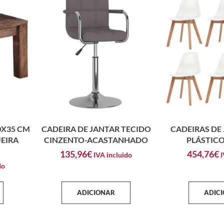
0X35 CM
CADEIRA DE JANTAR TECIDO
CADEIRAS DE 
EIRA
CINZENTO-ACASTANHADO
PLÁSTIC
135,96
€
454,76
€
IVA incluido
I
do
ADICIONAR
ADIC