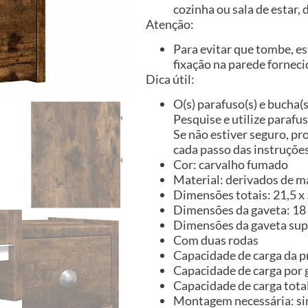
cozinha ou sala de estar
Atenção:
Para evitar que tombe, es
fixação na parede forneci
Dica útil:
O(s) parafuso(s) e bucha(s
Pesquise e utilize parafu
Se não estiver seguro, pr
cada passo das instruçõ
Cor: carvalho fumado
Material: derivados de m
Dimensões totais: 21,5 x 5
Dimensões da gaveta: 18 x
Dimensões da gaveta super
Com duas rodas
Capacidade de carga da pr
Capacidade de carga por g
Capacidade de carga total
Montagem necessária: s