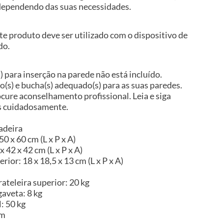
, dependendo das suas necessidades.
te produto deve ser utilizado com o dispositivo de
do.
) para inserção na parede não está incluído.
so(s) e bucha(s) adequado(s) para as suas paredes.
ocure aconselhamento profissional. Leia e siga
es cuidadosamente.
adeira
0 x 60 cm (L x P x A)
 42 x 42 cm (L x P x A)
ior: 18 x 18,5 x 13 cm (L x P x A)
ateleira superior: 20 kg
aveta: 8 kg
: 50 kg
im