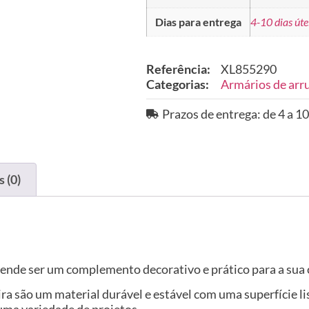
Dias para entrega
4-10 dias úte
Referência:
XL855290
Categorias:
Armários de arr
Prazos de entrega: de 4 a 10
 (0)
etende ser um complemento decorativo e prático para a sua 
ira são um material durável e estável com uma superfície l
uma variedade de projetos.