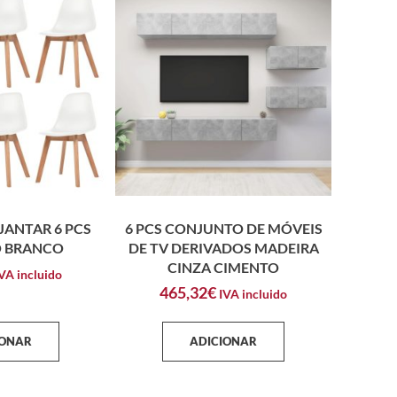
JANTAR 6 PCS
6 PCS CONJUNTO DE MÓVEIS
O BRANCO
DE TV DERIVADOS MADEIRA
CINZA CIMENTO
VA incluido
465,32
€
IVA incluido
IONAR
ADICIONAR