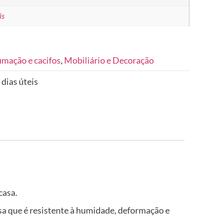
is
umação e cacifos
,
Mobiliário e Decoração
 dias úteis
casa.
isa que é resistente à humidade, deformação e