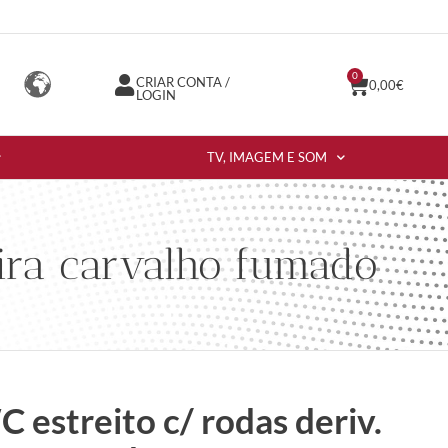
0
CRIAR CONTA /
0,00
€
LOGIN
TV, IMAGEM E SOM
eira carvalho fumado
 estreito c/ rodas deriv.