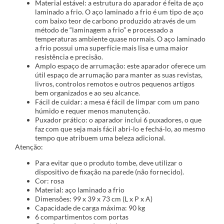
Material estável: a estrutura do aparador é feita de aço
laminado a frio. O aço laminado a frio é um tipo de aço
com baixo teor de carbono produzido através de um
método de “laminagem a frio” e processado a
temperaturas ambiente quase normais. O aço laminado
a frio possui uma superfície mais lisa e uma maior
resistência e precisão.
Amplo espaço de arrumação: este aparador oferece um
útil espaço de arrumação para manter as suas revistas,
livros, controlos remotos e outros pequenos artigos
bem organizados e ao seu alcance.
Fácil de cuidar: a mesa é fácil de limpar com um pano
húmido e requer menos manutenção.
Puxador prático: o aparador inclui 6 puxadores, o que
faz com que seja mais fácil abri-lo e fechá-lo, ao mesmo
tempo que atribuem uma beleza adicional.
Atenção:
Para evitar que o produto tombe, deve utilizar o
dispositivo de fixação na parede (não fornecido).
Cor: rosa
Material: aço laminado a frio
Dimensões: 99 x 39 x 73 cm (L x P x A)
Capacidade de carga máxima: 90 kg
6 compartimentos com portas