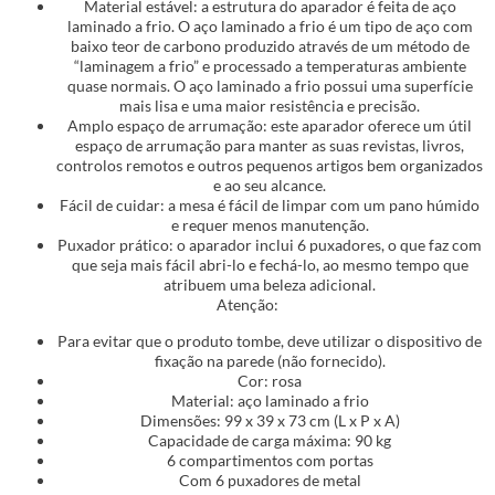
Material estável: a estrutura do aparador é feita de aço
laminado a frio. O aço laminado a frio é um tipo de aço com
baixo teor de carbono produzido através de um método de
“laminagem a frio” e processado a temperaturas ambiente
quase normais. O aço laminado a frio possui uma superfície
mais lisa e uma maior resistência e precisão.
Amplo espaço de arrumação: este aparador oferece um útil
espaço de arrumação para manter as suas revistas, livros,
controlos remotos e outros pequenos artigos bem organizados
e ao seu alcance.
Fácil de cuidar: a mesa é fácil de limpar com um pano húmido
e requer menos manutenção.
Puxador prático: o aparador inclui 6 puxadores, o que faz com
que seja mais fácil abri-lo e fechá-lo, ao mesmo tempo que
atribuem uma beleza adicional.
Atenção:
Para evitar que o produto tombe, deve utilizar o dispositivo de
fixação na parede (não fornecido).
Cor: rosa
Material: aço laminado a frio
Dimensões: 99 x 39 x 73 cm (L x P x A)
Capacidade de carga máxima: 90 kg
6 compartimentos com portas
Com 6 puxadores de metal