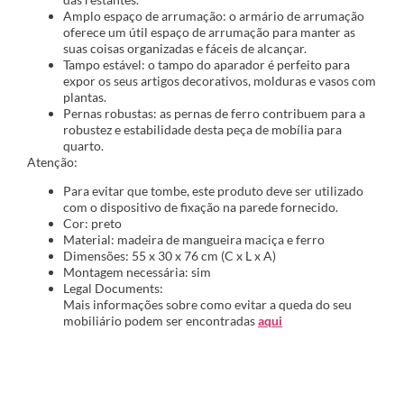
Amplo espaço de arrumação: o armário de arrumação
oferece um útil espaço de arrumação para manter as
suas coisas organizadas e fáceis de alcançar.
Tampo estável: o tampo do aparador é perfeito para
expor os seus artigos decorativos, molduras e vasos com
plantas.
Pernas robustas: as pernas de ferro contribuem para a
robustez e estabilidade desta peça de mobília para
quarto.
Atenção:
Para evitar que tombe, este produto deve ser utilizado
com o dispositivo de fixação na parede fornecido.
Cor: preto
Material: madeira de mangueira maciça e ferro
Dimensões: 55 x 30 x 76 cm (C x L x A)
Montagem necessária: sim
Legal Documents:
Mais informações sobre como evitar a queda do seu
mobiliário podem ser encontradas
aqui