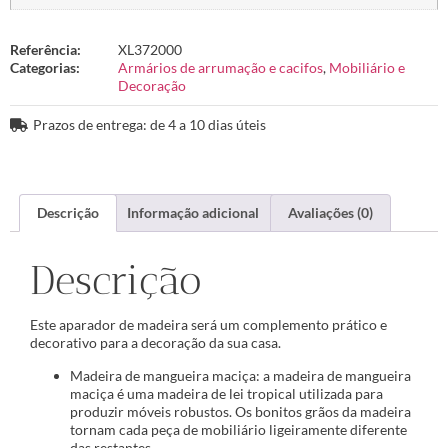
Referência:
XL372000
Categorias:
Armários de arrumação e cacifos
,
Mobiliário e
Decoração
Prazos de entrega: de 4 a 10 dias úteis
Descrição
Informação adicional
Avaliações (0)
Descrição
Este aparador de madeira será um complemento prático e
decorativo para a decoração da sua casa.
Madeira de mangueira maciça: a madeira de mangueira
maciça é uma madeira de lei tropical utilizada para
produzir móveis robustos. Os bonitos grãos da madeira
tornam cada peça de mobiliário ligeiramente diferente
das restantes.