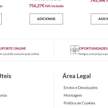
745,54
€
I
756,27
€
do
IVA incluido
ADICIONAR
ADIC
UPORTE ONLINE
OPORTUNIDADES
m canal de comunicação online
Artigos com preço e qu
Úteis
Área Legal
Envios e Devoluções
onta
Montagem
Politica de Cookies