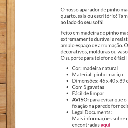
O nosso aparador de pinho ma
quarto, sala ou escritório! T
ao lado do seu sofá!
Feito em madeira de pinho mac
extremamente durável e resist
amplo espaço de arrumação. O 
decorativos, molduras ou vasos
O suporte para telefone é fácil
Cor: madeira natural
Material: pinho maciço
Dimensões: 46 x 40 x 89 c
Com 5 gavetas
Fácil de limpar
AVISO:
para evitar que o 
fixação na parede forneci
Legal Documents:
Mais informações sobre c
encontradas
aqui