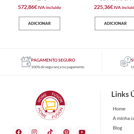
572,86
€
225,36
€
IVA incluido
IVA inclui
ADICIONAR
ADICIONAR
PAGAMENTO SEGURO
S
100% de segurança no pagamento
U
Links 
Home
A minha c
Blog