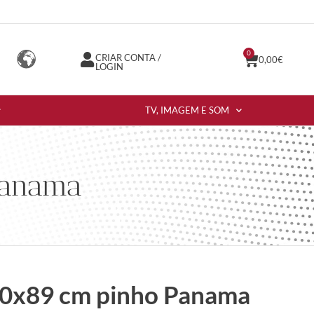
0
CRIAR CONTA /
0,00
€
LOGIN
TV, IMAGEM E SOM
Panama
0x89 cm pinho Panama