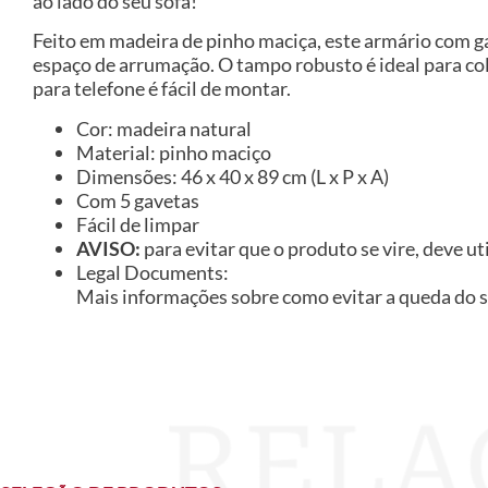
ao lado do seu sofá!
Feito em madeira de pinho maciça, este armário com 
espaço de arrumação. O tampo robusto é ideal para col
para telefone é fácil de montar.
Cor: madeira natural
Material: pinho maciço
Dimensões: 46 x 40 x 89 cm (L x P x A)
Com 5 gavetas
Fácil de limpar
AVISO:
para evitar que o produto se vire, deve ut
Legal Documents:
Mais informações sobre como evitar a queda do 