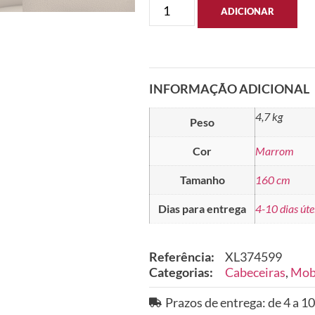
ADICIONAR
INFORMAÇÃO ADICIONAL
4,7 kg
Peso
Cor
Marrom
Tamanho
160 cm
Dias para entrega
4-10 dias úte
Referência:
XL374599
Categorias:
Cabeceiras
,
Mobi
Prazos de entrega: de 4 a 10