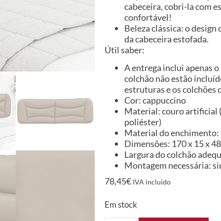
cabeceira, cobri-la com e
confortável!
Beleza clássica: o design 
da cabeceira estofada.
Útil saber:
A entrega inclui apenas o
colchão não estão incluíd
estruturas e os colchões
Cor: cappuccino
Material: couro artificial
poliéster)
Material do enchimento: 
Dimensões: 170 x 15 x 48 
Largura do colchão adeq
Montagem necessária: s
78,45
€
IVA incluido
Em stock