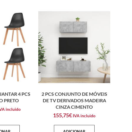
JANTAR 4 PCS
2 PCS CONJUNTO DE MÓVEIS
O PRETO
DE TV DERIVADOS MADEIRA
CINZA CIMENTO
VA incluido
155,75
€
IVA incluido
IONAR
ADICIONAR