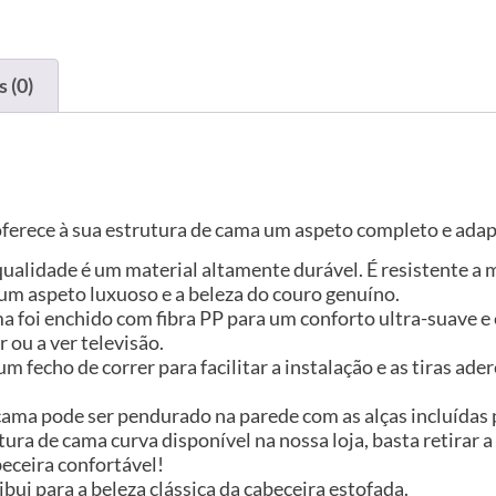
 (0)
ferece à sua estrutura de cama um aspeto completo e adap
lta qualidade é um material altamente durável. É resistente 
m aspeto luxuoso e a beleza do couro genuíno.
a foi enchido com fibra PP para um conforto ultra-suave e
 ou a ver televisão.
 fecho de correr para facilitar a instalação e as tiras ade
 cama pode ser pendurado na parede com as alças incluídas 
a de cama curva disponível na nossa loja, basta retirar a 
eceira confortável!
ibui para a beleza clássica da cabeceira estofada.