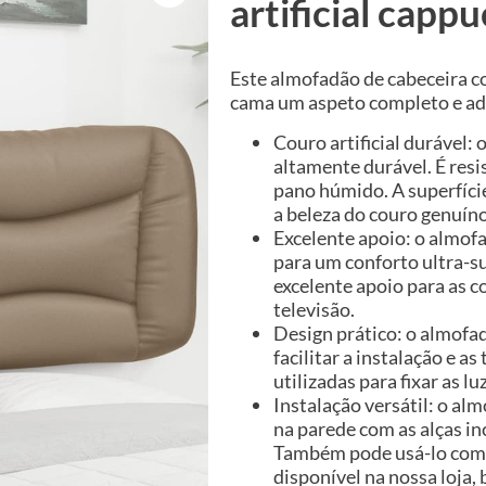
artificial capp
Este almofadão de cabeceira c
cama um aspeto completo e ada
Couro artificial durável: 
altamente durável. É resi
pano húmido. A superfíc
a beleza do couro genuíno
Excelente apoio: o almofa
para um conforto ultra-s
excelente apoio para as c
televisão.
Design prático: o almofad
facilitar a instalação e a
utilizadas para fixar as lu
Instalação versátil: o a
na parede com as alças in
Também pode usá-lo com 
disponível na nossa loja, 