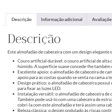
Descrição
Informação adicional
Avaliações
Descrição
Este almofadão de cabeceira com um design elegante o
Couro artificial durável: o couro artificial de a
húmido. A superfície suave concede-lhe também u
Excelente apoio: o almofadão de cabeceira de cam
apoio para as costas quando se senta na cama a ler
Design prático: o almofadão de cabeceira possui um
para fixar as luzes LED.
Instalação versátil: o almofadão de cabeceira de
Também pode usá-lo com uma cabeceira de estrutur
cobri-la com este almofadão e terá assim uma cab
Beleza clássica: o design ondulado às riscas contr