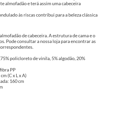
ste almofadão e terá assim uma cabeceira
ondulado às riscas contribui para a beleza clássica
 almofadão de cabeceira. A estrutura de cama e o
os. Pode consultar a nossa loja para encontrar as
 correspondentes.
 (75% policloreto de vinila, 5% algodão, 20%
fibra PP
cm (C x L x A)
uada: 160 cm
im