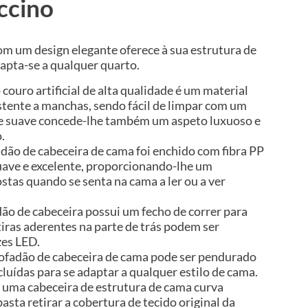
uccino
om um design elegante oferece à sua estrutura de
pta-se a qualquer quarto.
o couro artificial de alta qualidade é um material
stente a manchas, sendo fácil de limpar com um
ie suave concede-lhe também um aspeto luxuoso e
.
dão de cabeceira de cama foi enchido com fibra PP
uave e excelente, proporcionando-lhe um
ostas quando se senta na cama a ler ou a ver
ão de cabeceira possui um fecho de correr para
s tiras aderentes na parte de trás podem ser
zes LED.
lmofadão de cabeceira de cama pode ser pendurado
cluídas para se adaptar a qualquer estilo de cama.
uma cabeceira de estrutura de cama curva
basta retirar a cobertura de tecido original da