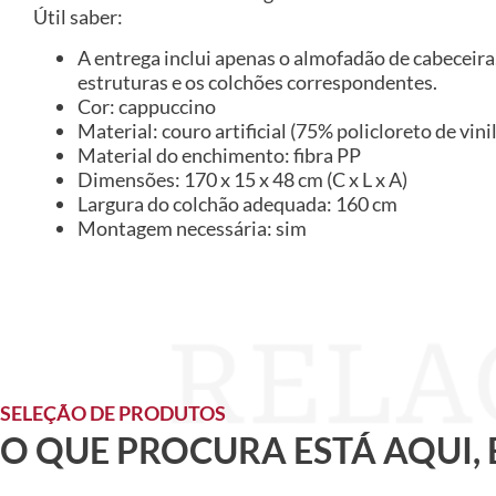
Útil saber:
A entrega inclui apenas o almofadão de cabeceira.
estruturas e os colchões correspondentes.
Cor: cappuccino
Material: couro artificial (75% policloreto de vin
Material do enchimento: fibra PP
Dimensões: 170 x 15 x 48 cm (C x L x A)
Largura do colchão adequada: 160 cm
Montagem necessária: sim
SELEÇÃO DE PRODUTOS
O QUE PROCURA ESTÁ AQUI,