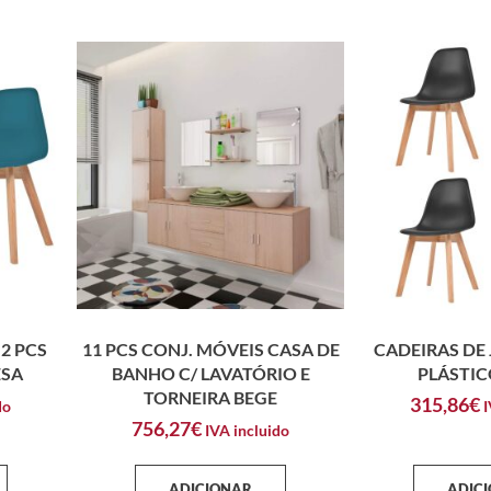
2 PCS
11 PCS CONJ. MÓVEIS CASA DE
CADEIRAS DE 
ESA
BANHO C/ LAVATÓRIO E
PLÁSTIC
TORNEIRA BEGE
315,86
€
do
I
756,27
€
IVA incluido
ADICIONAR
ADIC