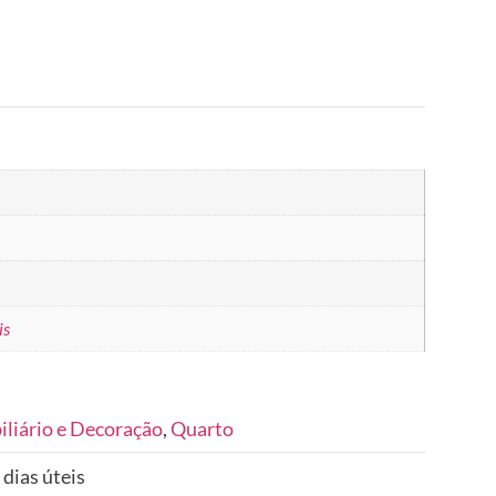
is
liário e Decoração
,
Quarto
 dias úteis