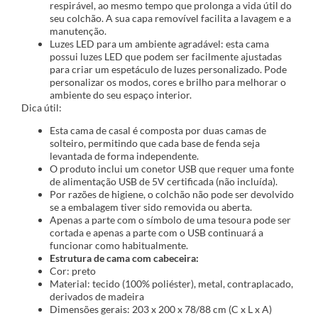
respirável, ao mesmo tempo que prolonga a vida útil do
seu colchão. A sua capa removível facilita a lavagem e a
manutenção.
Luzes LED para um ambiente agradável: esta cama
possui luzes LED que podem ser facilmente ajustadas
para criar um espetáculo de luzes personalizado. Pode
personalizar os modos, cores e brilho para melhorar o
ambiente do seu espaço interior.
Dica útil:
Esta cama de casal é composta por duas camas de
solteiro, permitindo que cada base de fenda seja
levantada de forma independente.
O produto inclui um conetor USB que requer uma fonte
de alimentação USB de 5V certificada (não incluída).
Por razões de higiene, o colchão não pode ser devolvido
se a embalagem tiver sido removida ou aberta.
Apenas a parte com o símbolo de uma tesoura pode ser
cortada e apenas a parte com o USB continuará a
funcionar como habitualmente.
Estrutura de cama com cabeceira:
Cor: preto
Material: tecido (100% poliéster), metal, contraplacado,
derivados de madeira
Dimensões gerais: 203 x 200 x 78/88 cm (C x L x A)