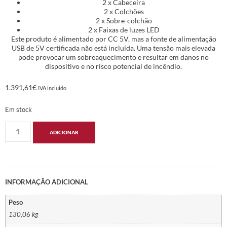
2 x Cabeceira
2 x Colchões
2 x Sobre-colchão
2 x Faixas de luzes LED
Este produto é alimentado por CC 5V, mas a fonte de alimentação
USB de 5V certificada não está incluída. Uma tensão mais elevada
pode provocar um sobreaquecimento e resultar em danos no
dispositivo e no risco potencial de incêndio.
1.391,61
€
IVA incluido
Em stock
ADICIONAR
INFORMAÇÃO ADICIONAL
Peso
130,06 kg