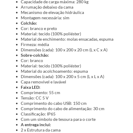
Capacidade de carga máxima: 280 kg
Arrumação debaixo da cama
Mecanismo de elevação hidráulica
Montagem necessária: sim
Colchão:
Cor: branco e preto
Material: tecido (100% poliéster)
Material de enchimento: molas ensacadas, espuma
Firmeza: média
Dimensões (cada): 100 x 200 x 20 cm (L x C x A)
Sobre-colchão:
Cor: branco
Material: tecido (100% poliéster)
Material do acolchoamento: espuma
Dimensões (cada): 100 x 200 x 5 cm (L x L x A)
Capa removível e lavável
Faixa LED:
Comprimento: 55 cm
Tensão: CC 5 V
Comprimento do cabo USB: 150 cm
Comprimento do cabo de alimentação: 30 cm
Classificação: IP65
Com um símbolo de tesoura para o corte
A entrega inclui:
2 x Estrutura da cama