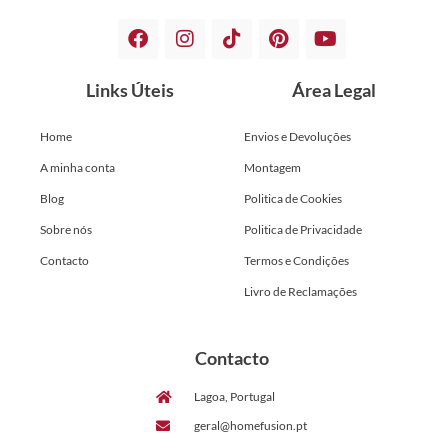
Links Úteis
Área Legal
Home
Envios e Devoluções
A minha conta
Montagem
Blog
Politica de Cookies
Sobre nós
Politica de Privacidade
Contacto
Termos e Condições
Livro de Reclamações
Contacto
Lagoa, Portugal
geral@homefusion.pt