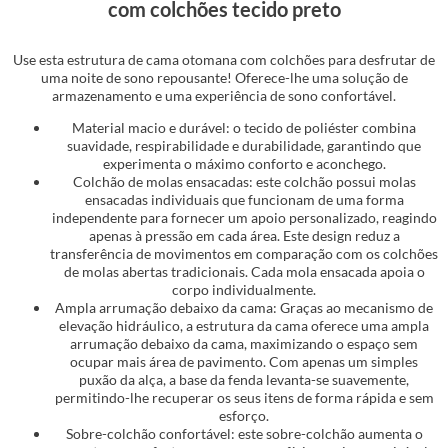
com colchões tecido preto
Use esta estrutura de cama otomana com colchões para desfrutar de
uma noite de sono repousante! Oferece-lhe uma solução de
armazenamento e uma experiência de sono confortável.
Material macio e durável: o tecido de poliéster combina
suavidade, respirabilidade e durabilidade, garantindo que
experimenta o máximo conforto e aconchego.
Colchão de molas ensacadas: este colchão possui molas
ensacadas individuais que funcionam de uma forma
independente para fornecer um apoio personalizado, reagindo
apenas à pressão em cada área. Este design reduz a
transferência de movimentos em comparação com os colchões
de molas abertas tradicionais. Cada mola ensacada apoia o
corpo individualmente.
Ampla arrumação debaixo da cama: Graças ao mecanismo de
elevação hidráulico, a estrutura da cama oferece uma ampla
arrumação debaixo da cama, maximizando o espaço sem
ocupar mais área de pavimento. Com apenas um simples
puxão da alça, a base da fenda levanta-se suavemente,
permitindo-lhe recuperar os seus itens de forma rápida e sem
esforço.
Sobre-colchão confortável: este sobre-colchão aumenta o