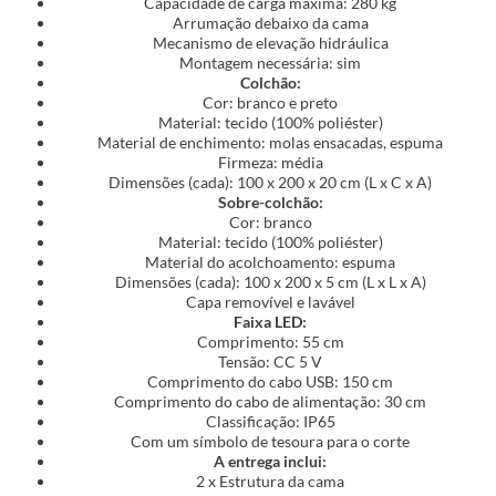
Capacidade de carga máxima: 280 kg
Arrumação debaixo da cama
Mecanismo de elevação hidráulica
Montagem necessária: sim
Colchão:
Cor: branco e preto
Material: tecido (100% poliéster)
Material de enchimento: molas ensacadas, espuma
Firmeza: média
Dimensões (cada): 100 x 200 x 20 cm (L x C x A)
Sobre-colchão:
Cor: branco
Material: tecido (100% poliéster)
Material do acolchoamento: espuma
Dimensões (cada): 100 x 200 x 5 cm (L x L x A)
Capa removível e lavável
Faixa LED:
Comprimento: 55 cm
Tensão: CC 5 V
Comprimento do cabo USB: 150 cm
Comprimento do cabo de alimentação: 30 cm
Classificação: IP65
Com um símbolo de tesoura para o corte
A entrega inclui:
2 x Estrutura da cama