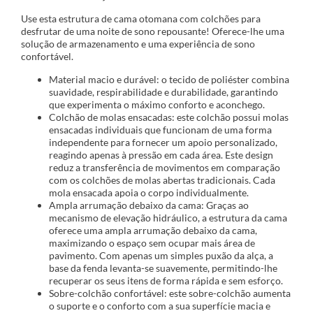
Use esta estrutura de cama otomana com colchões para
desfrutar de uma noite de sono repousante! Oferece-lhe uma
solução de armazenamento e uma experiência de sono
confortável.
Material macio e durável: o tecido de poliéster combina
suavidade, respirabilidade e durabilidade, garantindo
que experimenta o máximo conforto e aconchego.
Colchão de molas ensacadas: este colchão possui molas
ensacadas individuais que funcionam de uma forma
independente para fornecer um apoio personalizado,
reagindo apenas à pressão em cada área. Este design
reduz a transferência de movimentos em comparação
com os colchões de molas abertas tradicionais. Cada
mola ensacada apoia o corpo individualmente.
Ampla arrumação debaixo da cama: Graças ao
mecanismo de elevação hidráulico, a estrutura da cama
oferece uma ampla arrumação debaixo da cama,
maximizando o espaço sem ocupar mais área de
pavimento. Com apenas um simples puxão da alça, a
base da fenda levanta-se suavemente, permitindo-lhe
recuperar os seus itens de forma rápida e sem esforço.
Sobre-colchão confortável: este sobre-colchão aumenta
o suporte e o conforto com a sua superfície macia e