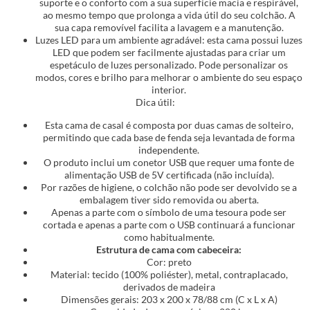
suporte e o conforto com a sua superfície macia e respirável,
ao mesmo tempo que prolonga a vida útil do seu colchão. A
sua capa removível facilita a lavagem e a manutenção.
Luzes LED para um ambiente agradável: esta cama possui luzes
LED que podem ser facilmente ajustadas para criar um
espetáculo de luzes personalizado. Pode personalizar os
modos, cores e brilho para melhorar o ambiente do seu espaço
interior.
Dica útil:
Esta cama de casal é composta por duas camas de solteiro,
permitindo que cada base de fenda seja levantada de forma
independente.
O produto inclui um conetor USB que requer uma fonte de
alimentação USB de 5V certificada (não incluída).
Por razões de higiene, o colchão não pode ser devolvido se a
embalagem tiver sido removida ou aberta.
Apenas a parte com o símbolo de uma tesoura pode ser
cortada e apenas a parte com o USB continuará a funcionar
como habitualmente.
Estrutura de cama com cabeceira:
Cor: preto
Material: tecido (100% poliéster), metal, contraplacado,
derivados de madeira
Dimensões gerais: 203 x 200 x 78/88 cm (C x L x A)