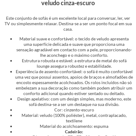
veludo cinza-escuro
Este conjunto de sofás é um excelente local para conversar, ler, ver
TV ou simplesmente relaxar. Destina-se a ser um ponto focal em sua
casa.
Material suave e confortável: o tecido de veludo apresenta
uma superfície delicada e suave que proporciona uma
sensação agradável em contacto com a pele, proporcionando-
lhe aconchego e o máximo conforto.
Estrutura robusta e estável: a estrutura de metal do sofá
lounge assegura robustez e estabilidade.
Experiência de assento confortável: o sofá é muito confortável
uma vez que possui assentos, apoios de braços e almofadões de
encosto espessamente acolchoados. Os rolos incluídos não só
embelezam a sua decoração como também podem atribuir um
conforto adicional quando estiver sentado ou deitado.
Design apelativo: com um design simples, mas moderno, este
sofá destina-se a ser um destaque na sua divisão.
Cor: cinzento-escuro
Material: veludo (100% poliéster), metal, contraplacado,
textilene
Material do acolchoamento: espuma
Cadeirão: