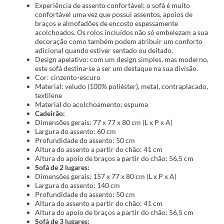
Experiência de assento confortável: o sofá é muito
confortável uma vez que possui assentos, apoios de
braços e almofadões de encosto espessamente
acolchoados. Os rolos incluídos não só embelezam a sua
decoração como também podem atribuir um conforto
adicional quando estiver sentado ou deitado.
Design apelativo: com um design simples, mas moderno,
este sofá destina-se a ser um destaque na sua divisão.
Cor: cinzento-escuro
Material: veludo (100% poliéster), metal, contraplacado,
textilene
Material do acolchoamento: espuma
Cadeirão:
Dimensões gerais: 77 x 77 x 80 cm (L x P x A)
Largura do assento: 60 cm
Profundidade do assento: 50 cm
Altura do assento a partir do chão: 41 cm
Altura do apoio de braços a partir do chão: 56,5 cm
Sofá de 2 lugares:
Dimensões gerais: 157 x 77 x 80 cm (L x P x A)
Largura do assento: 140 cm
Profundidade do assento: 50 cm
Altura do assento a partir do chão: 41 cm
Altura do apoio de braços a partir do chão: 56,5 cm
Sofá de 3 lugares: