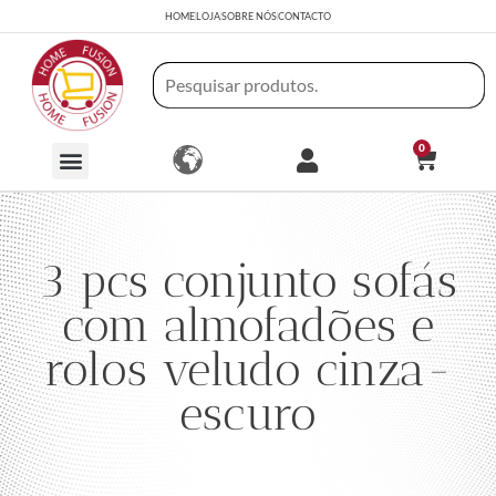
HOME
LOJA
SOBRE NÓS
CONTACTO
0
3 pcs conjunto sofás
com almofadões e
rolos veludo cinza-
escuro