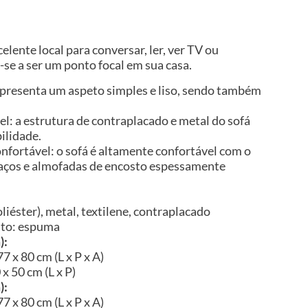
elente local para conversar, ler, ver TV ou
se a ser um ponto focal em sua casa.
 apresenta um aspeto simples e liso, sendo também
el: a estrutura de contraplacado e metal do sofá
ilidade.
nfortável: o sofá é altamente confortável com o
raços e almofadas de encosto espessamente
liéster), metal, textilene, contraplacado
nto: espuma
):
7 x 80 cm (L x P x A)
x 50 cm (L x P)
):
7 x 80 cm (L x P x A)