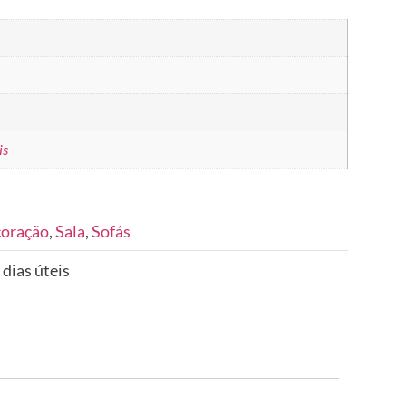
is
coração
,
Sala
,
Sofás
 dias úteis