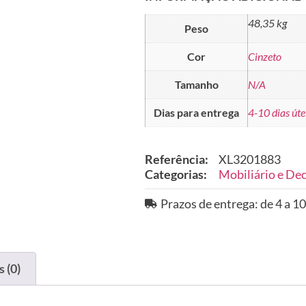
48,35 kg
Peso
Cor
Cinzeto
Tamanho
N/A
Dias para entrega
4-10 dias úte
Referência:
XL3201883
Categorias:
Mobiliário e De
Prazos de entrega: de 4 a 10
 (0)