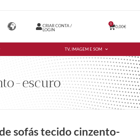
0
CRIAR CONTA /
0,00
€
LOGIN
TV, IMAGEM E SOM
ento-escuro
de sofás tecido cinzento-