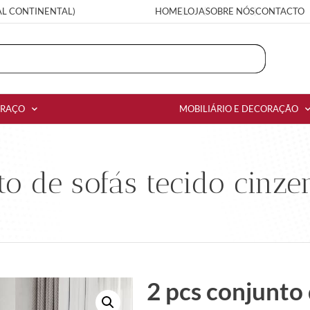
AL CONTINENTAL)
HOME
LOJA
SOBRE NÓS
CONTACTO
RRAÇO
MOBILIÁRIO E DECORAÇÃO
to de sofás tecido cinz
2 pcs conjunto 