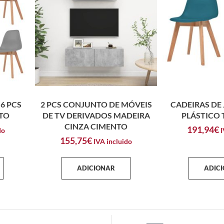
6 PCS
2 PCS CONJUNTO DE MÓVEIS
CADEIRAS DE 
TO
DE TV DERIVADOS MADEIRA
PLÁSTICO
CINZA CIMENTO
191,94
€
do
I
155,75
€
IVA incluido
ADICIONAR
ADIC