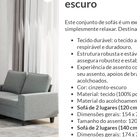
escuro
Este conjunto de sofás é um exc
simplesmente relaxar. Destina-
Tecido durável: o tecido
respirável e duradouro.
Estrutura robusta e estáv
assegura robustez e estab
Experiência de assento co
seu assento, apoios de b
acolchoados.
Cor: cinzento-escuro
Material: tecido (100% po
Material do acolchoame
Sofá de 2 lugares (120 cm
Dimensões gerais: 154 x 7
Tamanho do assento: 120 
Sofá de 2 lugares (140 cm
Dimensões gerais: 174 x 7