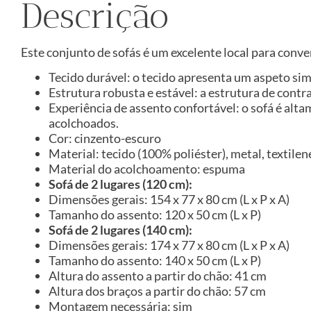
Descrição
Este conjunto de sofás é um excelente local para conve
Tecido durável: o tecido apresenta um aspeto sim
Estrutura robusta e estável: a estrutura de contr
Experiência de assento confortável: o sofá é al
acolchoados.
Cor: cinzento-escuro
Material: tecido (100% poliéster), metal, textile
Material do acolchoamento: espuma
Sofá de 2 lugares (120 cm):
Dimensões gerais: 154 x 77 x 80 cm (L x P x A)
Tamanho do assento: 120 x 50 cm (L x P)
Sofá de 2 lugares (140 cm):
Dimensões gerais: 174 x 77 x 80 cm (L x P x A)
Tamanho do assento: 140 x 50 cm (L x P)
Altura do assento a partir do chão: 41 cm
Altura dos braços a partir do chão: 57 cm
Montagem necessária: sim