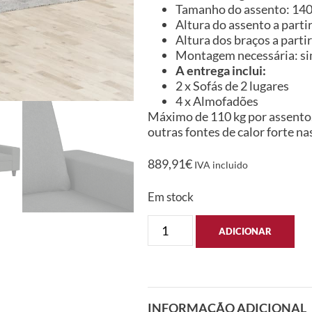
Tamanho do assento: 140 
Altura do assento a parti
Altura dos braços a parti
Montagem necessária: s
A entrega inclui:
2 x Sofás de 2 lugares
4 x Almofadões
Máximo de 110 kg por assento.
outras fontes de calor forte n
889,91
€
IVA incluido
Em stock
ADICIONAR
INFORMAÇÃO ADICIONAL