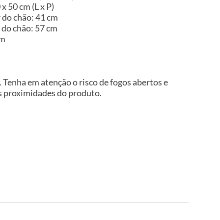
x 50 cm (L x P)
r do chão: 41 cm
r do chão: 57 cm
im
 Tenha em atenção o risco de fogos abertos e
as proximidades do produto.