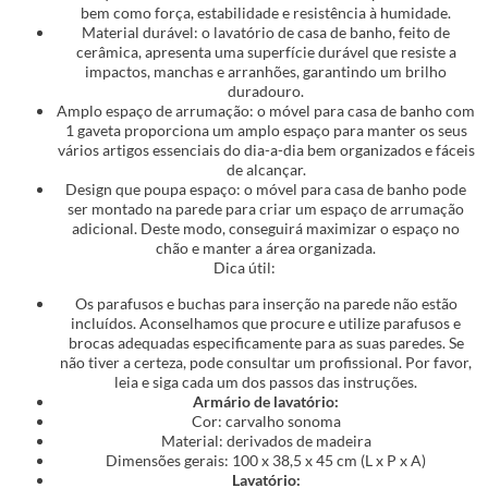
bem como força, estabilidade e resistência à humidade.
Material durável: o lavatório de casa de banho, feito de
cerâmica, apresenta uma superfície durável que resiste a
impactos, manchas e arranhões, garantindo um brilho
duradouro.
Amplo espaço de arrumação: o móvel para casa de banho com
1 gaveta proporciona um amplo espaço para manter os seus
vários artigos essenciais do dia-a-dia bem organizados e fáceis
de alcançar.
Design que poupa espaço: o móvel para casa de banho pode
ser montado na parede para criar um espaço de arrumação
adicional. Deste modo, conseguirá maximizar o espaço no
chão e manter a área organizada.
Dica útil:
Os parafusos e buchas para inserção na parede não estão
incluídos. Aconselhamos que procure e utilize parafusos e
brocas adequadas especificamente para as suas paredes. Se
não tiver a certeza, pode consultar um profissional. Por favor,
leia e siga cada um dos passos das instruções.
Armário de lavatório:
Cor: carvalho sonoma
Material: derivados de madeira
Dimensões gerais: 100 x 38,5 x 45 cm (L x P x A)
Lavatório: