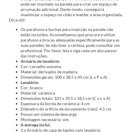
pode ser montado na parede para criar um espaço de
arrumação adicional. Deste modo, conseguirá
maximizar o espaço no chão e manter a área organizada.
Dica útil:
Os parafusos e buchas para inserção na parede não
estão incluídos. Aconselhamos que procure e utilize
parafusos e brocas adequadas especificamente para as
suas paredes. Se não tiver a certeza, pode consultar um
profissional. Por favor, leia e siga cada um dos passos
das instruções.
Armário de lavatório:
Cor: carvalho sonoma
Material: derivados de madeira
Dimensões gerais: 100 x 38,5 x 45 cm (L x P x A)
Lavatório:
Cor: branco
Material: cerâmica
Dimensões totais: 101 x 39,5 x 18,5 cm (C x L x A)
Espessura da borda de cerâmica: 4 cm
Diâmetro do orifício de escoamento (ralo): 4,5 cm
Possui um sistema de descarga
Montagem necessária: sim
A entrega inclui:
1 x Armário de casa de banho com lavatório