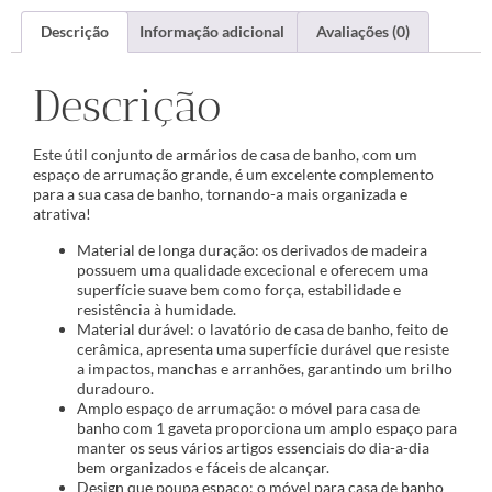
Descrição
Informação adicional
Avaliações (0)
Descrição
Este útil conjunto de armários de casa de banho, com um
espaço de arrumação grande, é um excelente complemento
para a sua casa de banho, tornando-a mais organizada e
atrativa!
Material de longa duração: os derivados de madeira
possuem uma qualidade excecional e oferecem uma
superfície suave bem como força, estabilidade e
resistência à humidade.
Material durável: o lavatório de casa de banho, feito de
cerâmica, apresenta uma superfície durável que resiste
a impactos, manchas e arranhões, garantindo um brilho
duradouro.
Amplo espaço de arrumação: o móvel para casa de
banho com 1 gaveta proporciona um amplo espaço para
manter os seus vários artigos essenciais do dia-a-dia
bem organizados e fáceis de alcançar.
Design que poupa espaço: o móvel para casa de banho