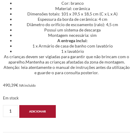
Cor: branco
Material: cerâmica
Dimensões totais: 101 x 39,5 x 18,5 cm (C x L x A)
Espessura da borda de cerâmica: 4 cm
Diâmetro do orifício de escoamento (ralo): 4,5 cm
Possui um sistema de descarga
Montagem necessária: sim
A entrega inclui:
1 x Armário de casa de banho com lavatório
1 x lavatório
As crianças devem ser vigiadas para garantir que não brincam com o
aparelho.Mantenha as crianças afastadas da zona de montagem.
Atenção: leia atentamente o manual de instruções antes da utilização
e guarde-o para consulta posterior.
490,39
€
IVA incluido
Em stock
ADICIONAR