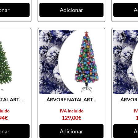
onar
Adicionar
A
AL ART...
ÁRVORE NATAL ART...
ÁRVORE
luido
IVA incluido
IV
94
€
129,00
€
onar
Adicionar
A