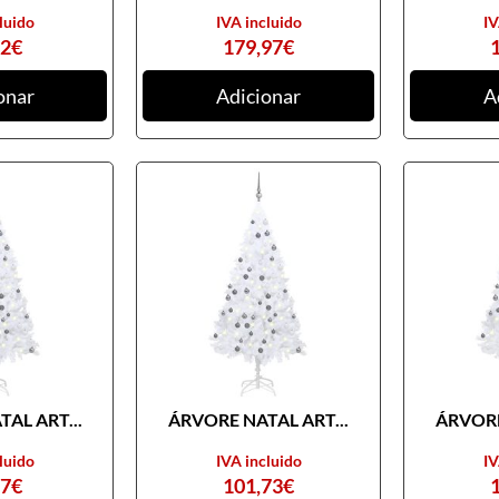
luido
IVA incluido
IV
82
€
179,97
€
onar
Adicionar
A
AL ART...
ÁRVORE NATAL ART...
ÁRVORE
luido
IVA incluido
IV
97
€
101,73
€