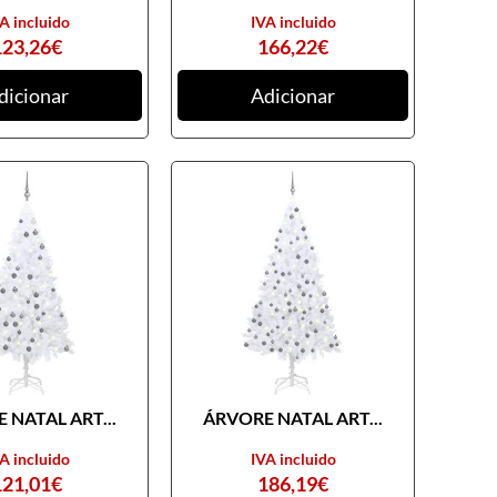
A incluido
IVA incluido
123,26
€
166,22
€
dicionar
Adicionar
 NATAL ART...
ÁRVORE NATAL ART...
A incluido
IVA incluido
121,01
€
186,19
€