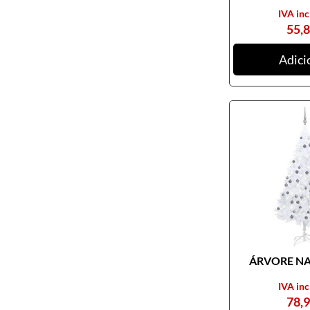
IVA inc
55,
Adici
ÁRVORE NAT
IVA inc
78,