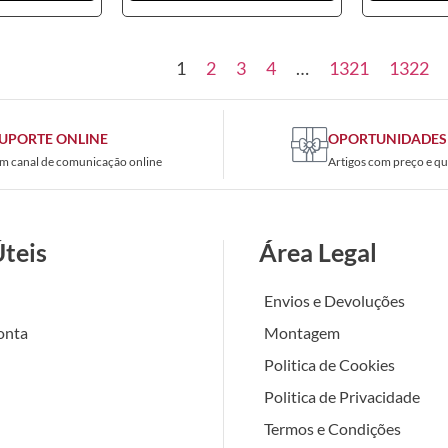
1
2
3
4
…
1321
1322
UPORTE ONLINE
OPORTUNIDADES
m canal de comunicação online
Artigos com preço e qu
Úteis
Área Legal
Envios e Devoluções
onta
Montagem
Politica de Cookies
Politica de Privacidade
Termos e Condições