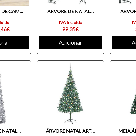
DE CAM...
ÁRVORE DE NATAL...
ÁRVORE
luido
IVA incluido
IV
,46
€
99,35
€
onar
Adicionar
A
 NATAL...
ÁRVORE NATAL ART...
MEIA Á