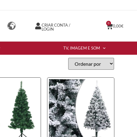
0
CRIAR CONTA /
0,00
€
LOGIN
TV, IMAGEM E SOM