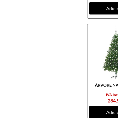
Adici
ÁRVORE NAT
IVA inc
284,
Adici