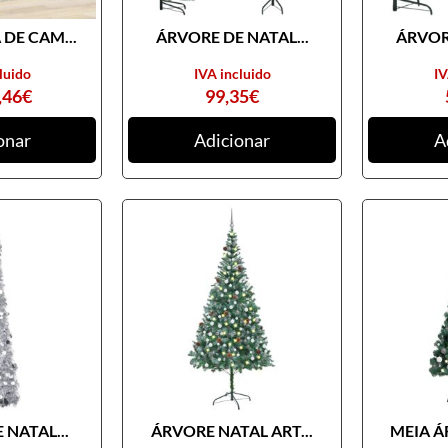
DE CAM...
ÁRVORE DE NATAL...
ÁRVORE
luido
IVA incluido
IV
,46
€
99,35
€
onar
Adicionar
A
 NATAL...
ÁRVORE NATAL ART...
MEIA Á