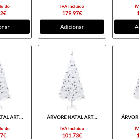
luido
IVA incluido
IV
82
€
179,97
€
onar
Adicionar
A
AL ART...
ÁRVORE NATAL ART...
ÁRVORE
luido
IVA incluido
IV
97
€
101,73
€