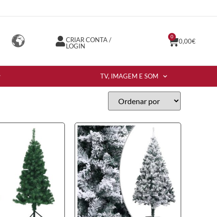
0
CRIAR CONTA /
0,00
€
LOGIN
TV, IMAGEM E SOM