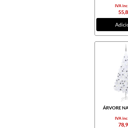
IVA inc
55,
Adici
ÁRVORE NAT
IVA inc
78,