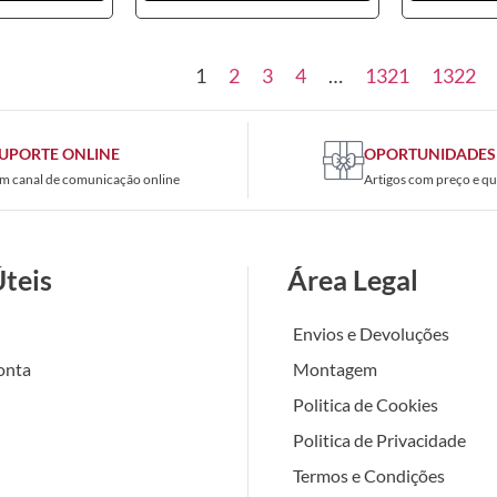
1
2
3
4
…
1321
1322
UPORTE ONLINE
OPORTUNIDADES
m canal de comunicação online
Artigos com preço e qu
Úteis
Área Legal
Envios e Devoluções
onta
Montagem
Politica de Cookies
Politica de Privacidade
Termos e Condições