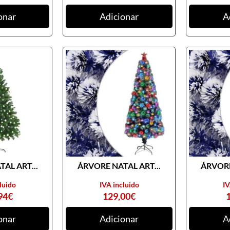
onar
Adicionar
A
AL ART...
ÁRVORE NATAL ART...
ÁRVORE
luido
IVA incluido
IV
94
€
129,00
€
onar
Adicionar
A