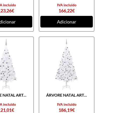
A incluido
IVA incluido
123,26
€
166,22
€
dicionar
Adicionar
 NATAL ART...
ÁRVORE NATAL ART...
A incluido
IVA incluido
121,01
€
186,19
€