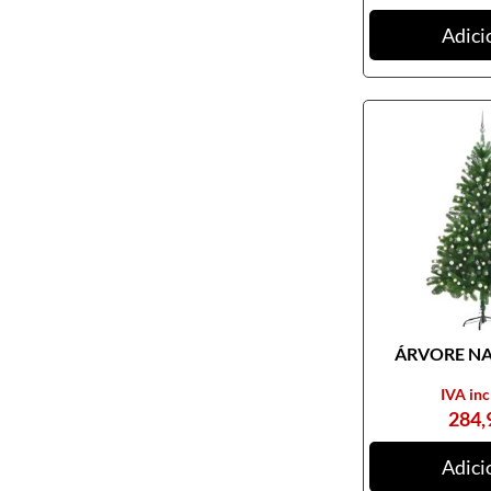
Adici
ÁRVORE NAT
IVA inc
284,
Adici