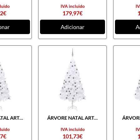
luido
IVA incluido
IV
82
€
179,97
€
onar
Adicionar
A
AL ART...
ÁRVORE NATAL ART...
ÁRVORE
luido
IVA incluido
IV
97
€
101,73
€