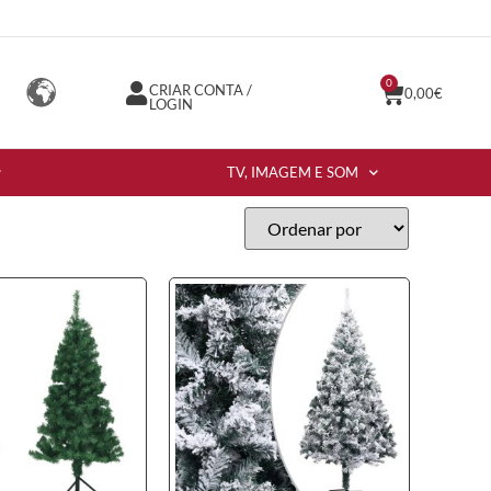
0
CRIAR CONTA /
0,00
€
LOGIN
TV, IMAGEM E SOM