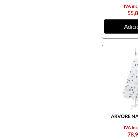
IVA inc
55,
Adici
ÁRVORE NAT
IVA inc
78,