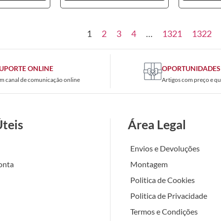
1
2
3
4
…
1321
1322
UPORTE ONLINE
OPORTUNIDADES
m canal de comunicação online
Artigos com preço e qu
Úteis
Área Legal
Envios e Devoluções
onta
Montagem
Politica de Cookies
Politica de Privacidade
Termos e Condições