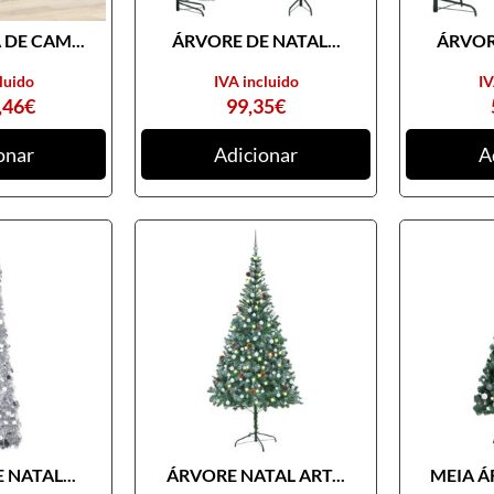
DE CAM...
ÁRVORE DE NATAL...
ÁRVORE
luido
IVA incluido
IV
,46
€
99,35
€
onar
Adicionar
A
 NATAL...
ÁRVORE NATAL ART...
MEIA Á