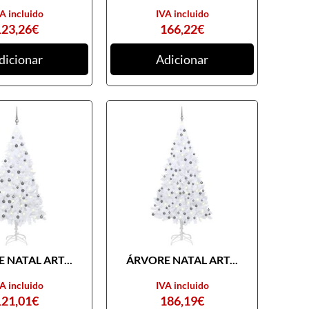
A incluido
IVA incluido
123,26
€
166,22
€
dicionar
Adicionar
 NATAL ART...
ÁRVORE NATAL ART...
A incluido
IVA incluido
121,01
€
186,19
€