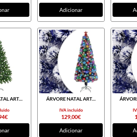
onar
Adicionar
A
AL ART...
ÁRVORE NATAL ART...
ÁRVORE
luido
IVA incluido
IV
94
€
129,00
€
onar
Adicionar
A