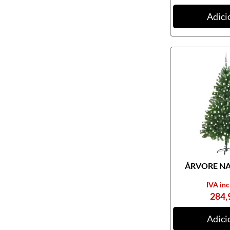
Adici
ÁRVORE NAT
IVA inc
284,
Adici