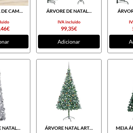
DE CAM...
ÁRVORE DE NATAL...
ÁRVORE
luido
IVA incluido
IV
,46
€
99,35
€
onar
Adicionar
A
 NATAL...
ÁRVORE NATAL ART...
MEIA Á