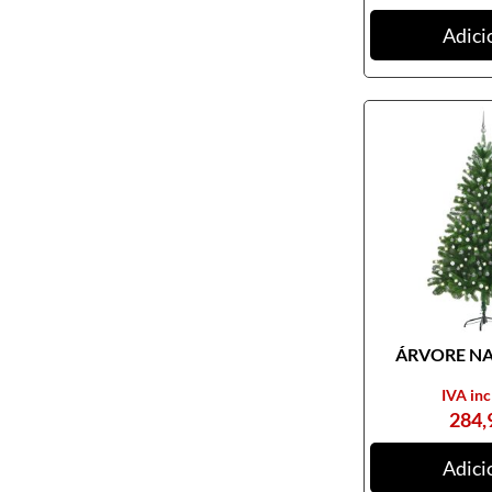
Adici
ÁRVORE NAT
IVA inc
284,
Adici