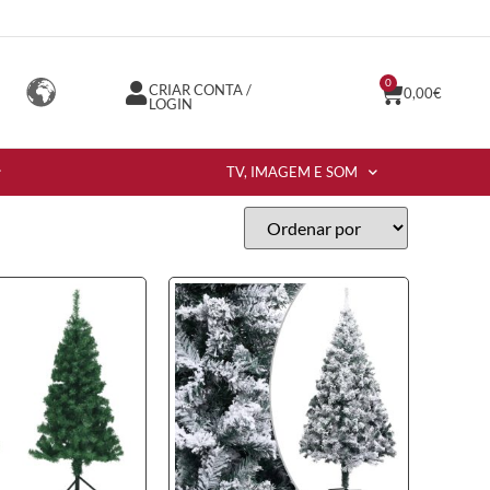
0
CRIAR CONTA /
0,00
€
LOGIN
TV, IMAGEM E SOM