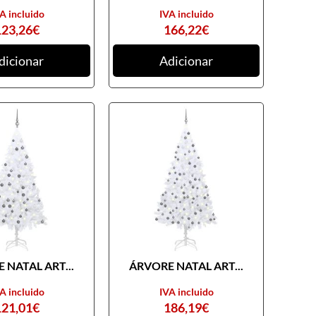
A incluido
IVA incluido
123,26
€
166,22
€
dicionar
Adicionar
 NATAL ART...
ÁRVORE NATAL ART...
A incluido
IVA incluido
121,01
€
186,19
€