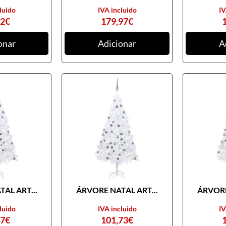
luido
IVA incluido
IV
82
€
179,97
€
onar
Adicionar
A
AL ART...
ÁRVORE NATAL ART...
ÁRVORE
luido
IVA incluido
IV
97
€
101,73
€