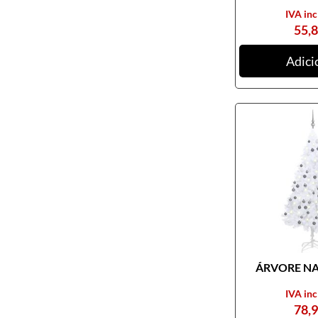
IVA inc
55,
Adici
ÁRVORE NAT
IVA inc
78,