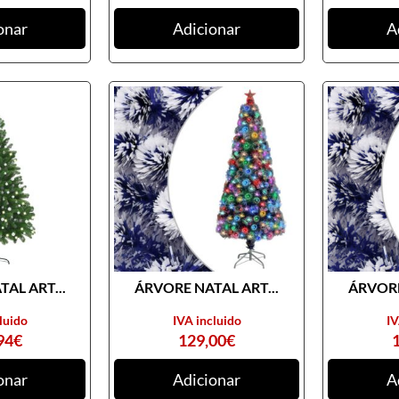
onar
Adicionar
A
AL ART...
ÁRVORE NATAL ART...
ÁRVORE
luido
IVA incluido
IV
94
€
129,00
€
onar
Adicionar
A