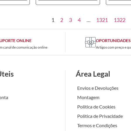
1
2
3
4
…
1321
1322
UPORTE ONLINE
OPORTUNIDADES
m canal de comunicação online
Artigos com preço e qu
Úteis
Área Legal
Envios e Devoluções
onta
Montagem
Politica de Cookies
Politica de Privacidade
Termos e Condições