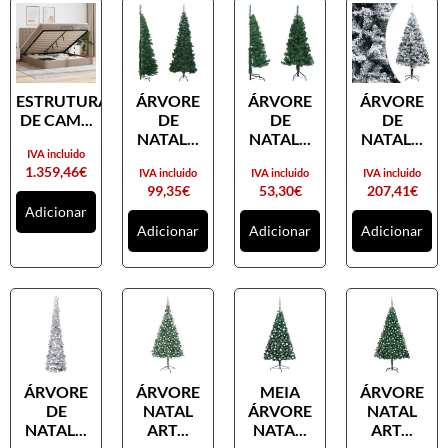
ESTRUTURA
ÁRVORE
ÁRVORE
ÁRVORE
DE CAM...
DE
DE
DE
NATAL...
NATAL...
NATAL...
IVA incluido
1.359,46
€
IVA incluido
IVA incluido
IVA incluido
99,35
€
53,30
€
207,41
€
Adicionar
Adicionar
Adicionar
Adicionar
ÁRVORE
ÁRVORE
MEIA
ÁRVORE
DE
NATAL
ÁRVORE
NATAL
NATAL...
ART...
NATA...
ART...