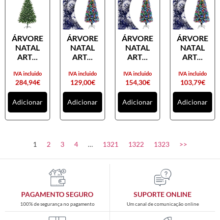
ÁRVORE
ÁRVORE
ÁRVORE
ÁRVORE
NATAL
NATAL
NATAL
NATAL
ART...
ART...
ART...
ART...
IVA incluido
IVA incluido
IVA incluido
IVA incluido
284,94
€
129,00
€
154,30
€
103,79
€
Adicionar
Adicionar
Adicionar
Adicionar
1
2
3
4
…
1321
1322
1323
>>
PAGAMENTO SEGURO
SUPORTE ONLINE
100% de segurança no pagamento
Um canal de comunicação online