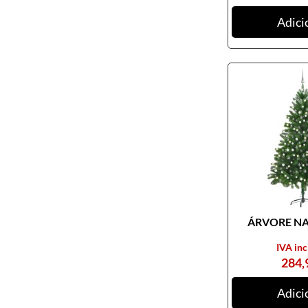
Adici
ÁRVORE NAT
IVA inc
284,
Adici