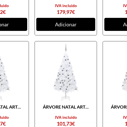
luido
IVA incluido
IV
82
€
179,97
€
onar
Adicionar
A
AL ART...
ÁRVORE NATAL ART...
ÁRVORE
luido
IVA incluido
IV
97
€
101,73
€