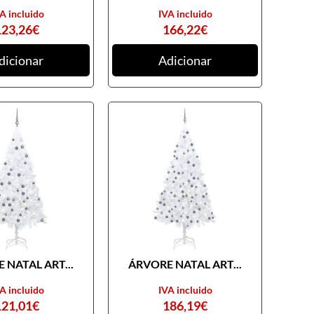
A incluido
IVA incluido
123,26
€
166,22
€
dicionar
Adicionar
 NATAL ART...
ÁRVORE NATAL ART...
A incluido
IVA incluido
121,01
€
186,19
€