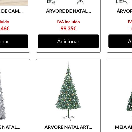
DE CAM...
ÁRVORE DE NATAL...
ÁRVORE
luido
IVA incluido
IV
,46
€
99,35
€
onar
Adicionar
A
 NATAL...
ÁRVORE NATAL ART...
MEIA Á