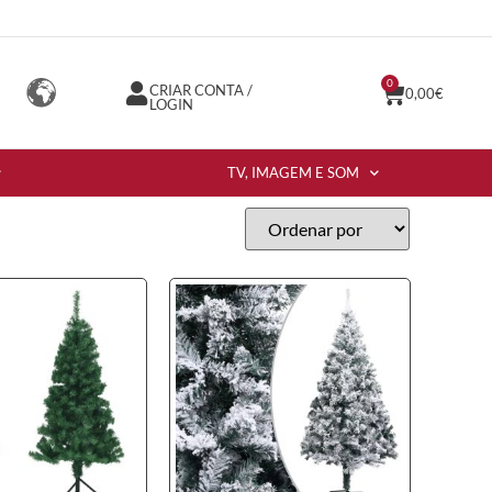
0
CRIAR CONTA /
0,00
€
LOGIN
TV, IMAGEM E SOM