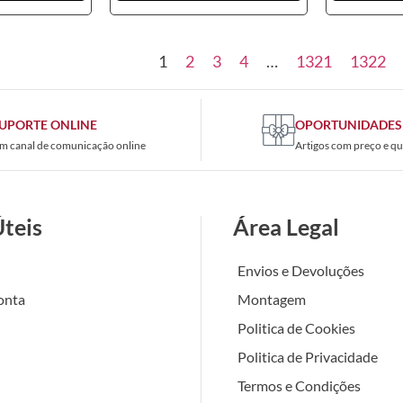
1
2
3
4
…
1321
1322
UPORTE ONLINE
OPORTUNIDADES
m canal de comunicação online
Artigos com preço e qu
Úteis
Área Legal
Envios e Devoluções
onta
Montagem
Politica de Cookies
Politica de Privacidade
Termos e Condições