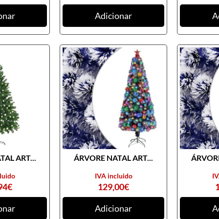
onar
Adicionar
A
AL ART...
ÁRVORE NATAL ART...
ÁRVORE
luido
IVA incluido
IV
94
€
129,00
€
onar
Adicionar
A