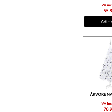
IVA inc
55,
Adici
ÁRVORE NAT
IVA inc
78,