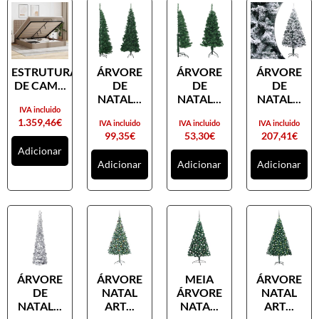
ESTRUTURA
ÁRVORE
ÁRVORE
ÁRVORE
DE CAM...
DE
DE
DE
NATAL...
NATAL...
NATAL...
IVA incluido
1.359,46
€
IVA incluido
IVA incluido
IVA incluido
99,35
€
53,30
€
207,41
€
Adicionar
Adicionar
Adicionar
Adicionar
ÁRVORE
ÁRVORE
MEIA
ÁRVORE
DE
NATAL
ÁRVORE
NATAL
NATAL...
ART...
NATA...
ART...