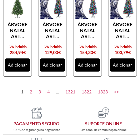
ÁRVORE
ÁRVORE
ÁRVORE
ÁRVORE
NATAL
NATAL
NATAL
NATAL
ART...
ART...
ART...
ART...
IVA incluido
IVA incluido
IVA incluido
IVA incluido
284,94
€
129,00
€
154,30
€
103,79
€
Adicionar
Adicionar
Adicionar
Adicionar
1
2
3
4
…
1321
1322
1323
>>
PAGAMENTO SEGURO
SUPORTE ONLINE
100% de segurança no pagamento
Um canal de comunicação online