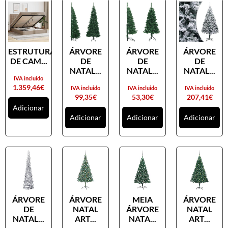
ESTRUTURA
ÁRVORE
ÁRVORE
ÁRVORE
DE CAM...
DE
DE
DE
NATAL...
NATAL...
NATAL...
IVA incluido
1.359,46
€
IVA incluido
IVA incluido
IVA incluido
99,35
€
53,30
€
207,41
€
Adicionar
Adicionar
Adicionar
Adicionar
ÁRVORE
ÁRVORE
MEIA
ÁRVORE
DE
NATAL
ÁRVORE
NATAL
NATAL...
ART...
NATA...
ART...