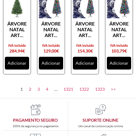
ÁRVORE
ÁRVORE
ÁRVORE
ÁRVORE
NATAL
NATAL
NATAL
NATAL
ART...
ART...
ART...
ART...
IVA incluido
IVA incluido
IVA incluido
IVA incluido
284,94
€
129,00
€
154,30
€
103,79
€
Adicionar
Adicionar
Adicionar
Adicionar
1
2
3
4
…
1321
1322
1323
>>
PAGAMENTO SEGURO
SUPORTE ONLINE
100% de segurança no pagamento
Um canal de comunicação online