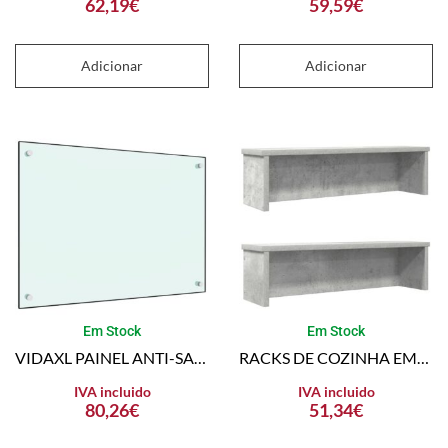
62,19
€
59,59
€
Adicionar
Adicionar
Em Stock
Em Stock
VIDAXL PAINEL ANTI-SALPICOS DE COZINHA 70×50 CM VIDRO TEMPERADO BRANCO
RACKS DE COZINHA EMPILHÁVEL 2 PCS CONCRETO CINZA 60X15X16 CM
IVA incluido
IVA incluido
80,26
€
51,34
€