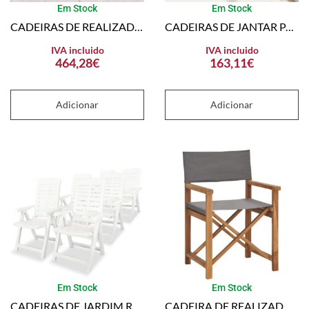
Em Stock
Em Stock
CADEIRAS DE REALIZADOR 2 PCS MADEIRA DE TECA MACIÇA CINZENTO
CADEIRAS DE JANTAR PARA JARDIM 2 PCS VIME PP CASTANHO
IVA incluido
IVA incluido
464,28
€
163,11
€
Adicionar
Adicionar
Em Stock
Em Stock
CADEIRAS DE JARDIM RECLINÁVEIS 6 PCS PLÁSTICO BRANCO
CADEIRA DE REALIZADOR EM MADEIRA DE TECA MACIÇA CINZENTO