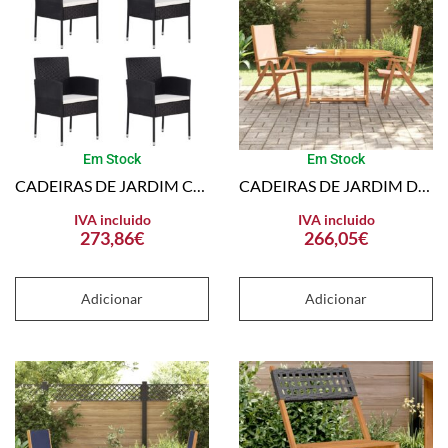
Em Stock
Em Stock
CADEIRAS DE JARDIM C/ ALMOFADÕES BRANCO NATA 4PCS VIME PE PRETO
CADEIRAS DE JARDIM DOBRÁVEIS 2 PCS ACÁCIA MACIÇA E TEXTILENE
IVA incluido
IVA incluido
273,86
€
266,05
€
Adicionar
Adicionar