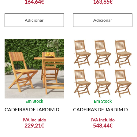
164,64
€
163,65
€
Adicionar
Adicionar
Em Stock
Em Stock
CADEIRAS DE JARDIM DOBRÁVEIS 2 PCS 47X61X90 CM TECA MACIÇA
CADEIRAS DE JARDIM DOBRÁVEIS C/ ALMOFADÕES 6 PCS ACÁCIA MACIÇA
IVA incluido
IVA incluido
229,21
€
548,44
€