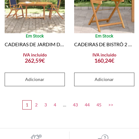
Em Stock
Em Stock
CADEIRAS DE JARDIM DOBRÁVEIS 2 PCS ACÁCIA MACIÇA E TEXTILENE
CADEIRAS DE BISTRÔ 2 PCS MADEIRA ACÁCIA MACIÇA E VIME PE PRETO
IVA incluido
IVA incluido
262,59
€
160,24
€
Adicionar
Adicionar
1
2
3
4
…
43
44
45
>>