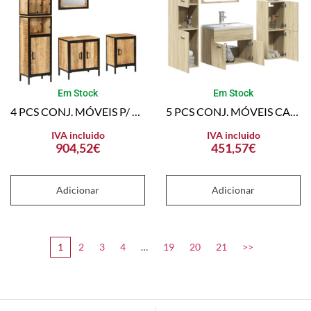
Em Stock
Em Stock
4 PCS CONJ. MÓVEIS P/ CASA DE BANHO FERRO E MANGUEIRA MACIÇA
5 PCS CONJ. MÓVEIS CASA BANHO DERIVADOS MADEIRA CARVALHO SONOMA
IVA incluido
IVA incluido
904,52
€
451,57
€
Adicionar
Adicionar
1
2
3
4
…
19
20
21
>>