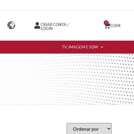
0
CRIAR CONTA /
0,00
€
LOGIN
TV, IMAGEM E SOM